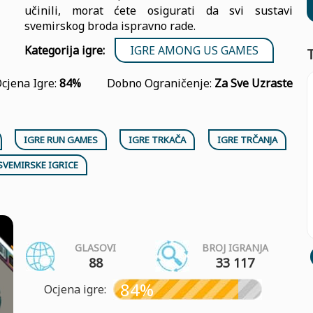
učinili, morat ćete osigurati da svi sustavi
svemirskog broda ispravno rade.
Kategorija igre:
IGRE AMONG US GAMES
cjena Igre:
84%
Dobno Ograničenje:
Za Sve Uzraste
IGRE RUN GAMES
IGRE TRKAČA
IGRE TRČANJA
SVEMIRSKE IGRICE
GLASOVI
BROJ IGRANJA
88
33 117
84%
Ocjena igre: