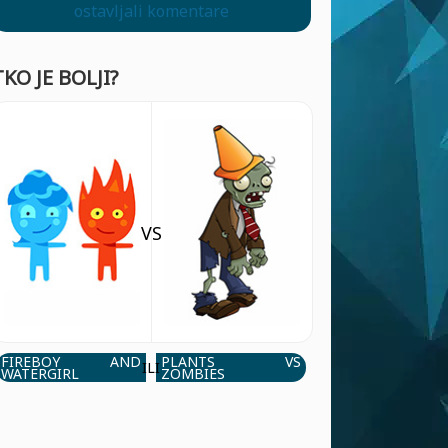
ostavljali komentare
TKO JE BOLJI?
VS
FIREBOY AND
PLANTS VS
ILI
WATERGIRL
ZOMBIES