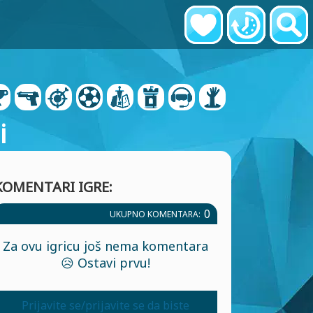
i
KOMENTARI IGRE:
0
UKUPNO KOMENTARA:
Za ovu igricu još nema komentara
😥 Ostavi prvu!
Prijavite se/prijavite se da biste