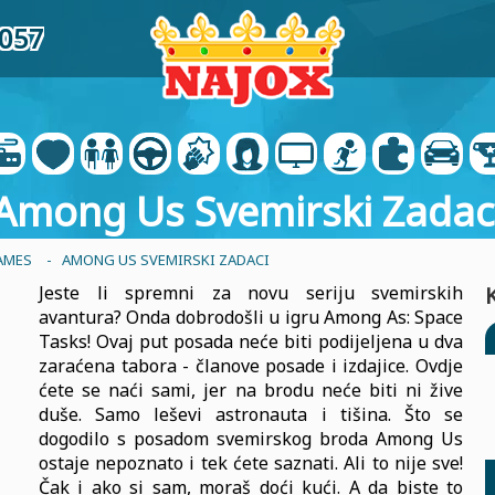
1057
Among Us Svemirski Zadac
AMES
- AMONG US SVEMIRSKI ZADACI
Jeste li spremni za novu seriju svemirskih
avantura? Onda dobrodošli u igru Among As: Space
Tasks! Ovaj put posada neće biti podijeljena u dva
zaraćena tabora - članove posade i izdajice. Ovdje
ćete se naći sami, jer na brodu neće biti ni žive
duše. Samo leševi astronauta i tišina. Što se
dogodilo s posadom svemirskog broda Among Us
ostaje nepoznato i tek ćete saznati. Ali to nije sve!
Čak i ako si sam, moraš doći kući. A da biste to