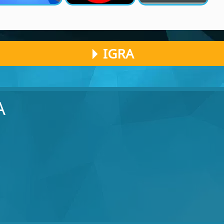
IGRA
A