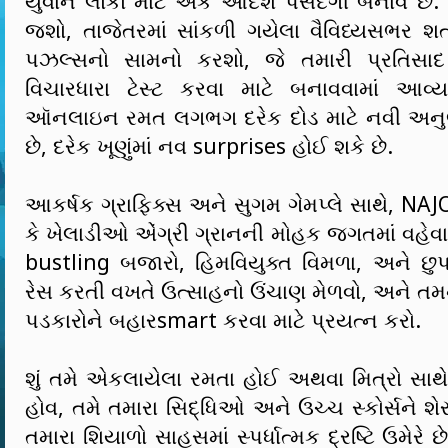
યુવાન લોકો માટે એક આદર્શ પસંદગી બનાવે છ
જશો, તાજેતરમાં સાંકળી ગયેલા વૈવિધ્યસભર શ
પઝલ્સનો સામનો કરશો, જે તમારી પ્રતિસાદ 
વિચારધારા ટેસ્ટ કરવા માટે બનાવવામાં આ
ઑનલાઇન રમત લગભગ દરેક દોડ માટે નવી અનુભવ
છે, દરેક ખૂણુંમાં નવ surprises હોઈ શકે છે.
આકર્ષક ગ્રાફિક્સ અને સુગમ ગેમપ્લે સાથે, NA
કે ખેલાડીઓ એંગ્રી ગ્રાનની મોહક જગતમાં વહેવ
bustling બજારો, હિમવિયુક્ત વિમળા, અને છુપાય
રેસ કરતી વખતે ઉત્સાહનો ઉંચાણ મેળવો, અને ત
પડકારોને બહારsmart કરવા માટે પ્રયત્ન કરો.
શું તમે એકલાયેલા રમતા હોઈ અથવા મિત્રો સાથે પ
હોવ, તમે તમારા સિદ્ધિઓ અને ઉચ્ચ સ્કોર્સને શે
તમારા શિયાળો સાહસમાં સ્પર્ધાત્મક દ્રષ્ટિ ઉમેર