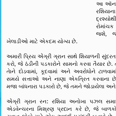
આ ઑનલ
રશિયાન
દ્રશ્યો
રોમાં
જશે, 
ખેલાડીઓ માટે એકદમ યોગ્ય છે.
અમારી પ્રિય એંગ્રી ગ્રાન સાથે શિયાળની સુંદરત
કરો, જે ઠંડીની પડકારોને સામનો કરવા તૈયાર છે. 
તેાને દોડવામાં, કૂદવામાં અને અવરોધોને ટાળવા
સમયે સત્તાઓ અને નાણા એકત્રિત કરવાના છે.
મજા બાંધનારા પડકારો છે, જે તમને જોડાયેલા અન
એંગ્રી ગ્રાન રન: રશિયા અનોખા પઝલ સમ
એડવેન્ચરના મિશ્રણ પ્રદાન કરે છે, જે બાળક