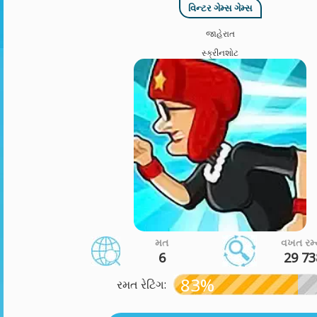
વિન્ટર ગેમ્સ ગેમ્સ
જાહેરાત
સ્ક્રીનશોટ
મત
વખત રમ્
6
29 73
83%
રમત રેટિંગ: