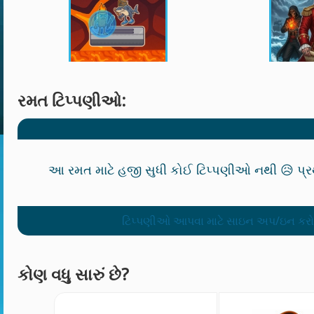
રમત ટિપ્પણીઓ:
આ રમત માટે હજી સુધી કોઈ ટિપ્પણીઓ નથી 😥 પ્ર
ટિપ્પણીઓ આપવા માટે સાઇન અપ/ઇન કરો
કોણ વધુ સારું છે?