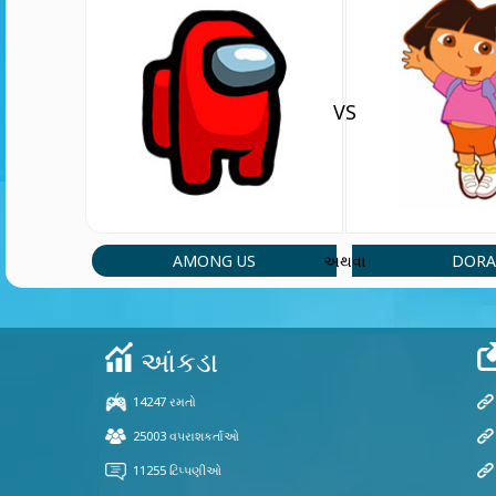
VS
AMONG US
DOR
અથવા