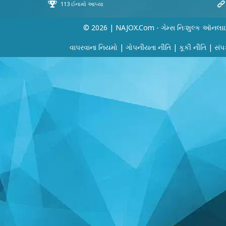
© 2026 | NAJOX.com - ગેમ્સ નિઃશુલ્ક ઑનલા
વાપરવાના નિયમો
|
ગોપનીયતા નીતિ
|
કૂકી નીતિ
|
સંપર