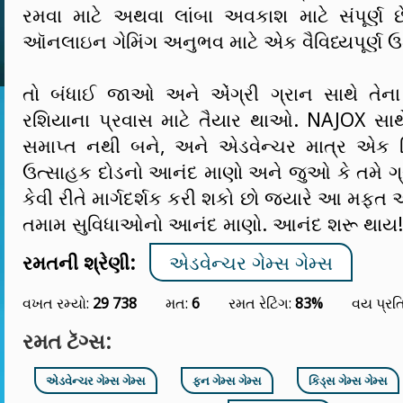
રમવા માટે અથવા લાંબા અવકાશ માટે સંપૂર્ણ છે
ઑનલાઇન ગેમિંગ અનુભવ માટે એક વૈવિધ્યપૂર્ણ ઉ
તો બંધાઈ જાઓ અને એંગ્રી ગ્રાન સાથે તેના
રશિયાના પ્રવાસ માટે તૈયાર થાઓ. NAJOX સાથ
સમાપ્ત નથી બને, અને એડવેન્ચર માત્ર એક ક
ઉત્સાહક દોડનો આનંદ માણો અને જુઓ કે તમે ગ્ર
કેવી રીતે માર્ગદર્શક કરી શકો છો જ્યારે આ મ
તમામ સુવિધાઓનો આનંદ માણો. આનંદ શરૂ થાય!
રમતની શ્રેણી:
એડવેન્ચર ગેમ્સ ગેમ્સ
વખત રમ્યો:
29 738
મત:
6
રમત રેટિંગ:
83%
વય પ્રત
રમત ટૅગ્સ:
એડવેન્ચર ગેમ્સ ગેમ્સ
ફન ગેમ્સ ગેમ્સ
કિડ્સ ગેમ્સ ગેમ્સ