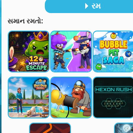
રમ
સમાન રમતો: