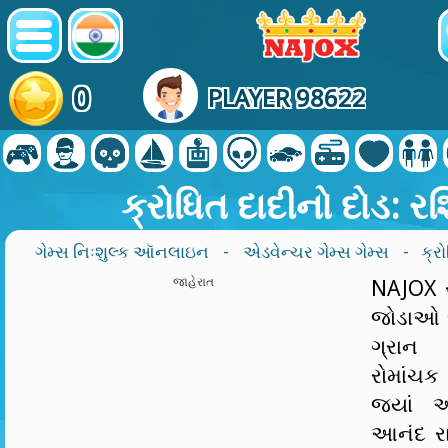
0
PLAYER 98622
ક્રોધિત દાદીનો દોડ: ર
ગેમ્સ નિઃશુલ્ક ઑનલાઇન
-
એડવેન્ચર ગેમ્સ ગેમ્સ
- ક્રો
જાહેરાત
NAJOX સ
જોડાઓ જ
ગ્રાન
રોમાંચક 
જ્યાં 
આનંદ રા