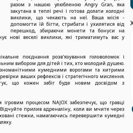
разом з нашою улюбленою Angry Gran, яка
закутана в теплі речі і готова долати холодні
виклики, що чекають на неї. Ваша місія -
допомогти їй бігти, стрибати і ухилятися від
перешкод, збираючи монети та бонуси на
ує нові веселі виклики, які триматимуть вас у
ікальне поєднання розв'язування головоломок і
льним вибором для дітей і тих, хто молодий душею.
 різноманітними кумедними ворогами та хитрими
евірки ваших рефлексів і стратегічного мислення.
нтує, що кожен забіг буде новим досвідом з
 ігровим процесом NAJOX забезпечує, що гравці
. Відчуйте прилив адреналіну, коли ви мчите через
заховані стежки, намагаючись перевершити кумедні
ляху.