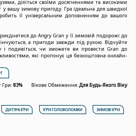
рузями, діліться своїми досягненнями та високими
 у вашу зимову пригоду. Гра ідеальна для швидкої
 робить її універсальним доповненням до вашого
риєднатися до Angry Gran у її зимовій подорожі до
акінчуються, а пригоди завжди під рукою. Відчуйте
у і подивіться, чи зможете ви провести Gran до
ливостями, які пропонує ця безкоштовна онлайн-
И
 Гри:
83%
Вікове Обмеження:
Для Будь-Якого Віку
ДИТЯЧІ ІГРИ
ІГРИ ГОЛОВОЛОМКИ
ЗИМОВІ ІГРИ