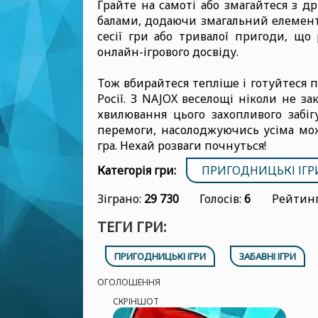
Грайте на самоті або змагайтеся з д
балами, додаючи змагальний елемент
сесії гри або тривалої пригоди, що
онлайн-ігрового досвіду.
Тож вбирайтеся тепліше і готуйтеся п
Росії. З NAJOX веселощі ніколи не з
хвилювання цього захопливого забіг
перемоги, насолоджуючись усіма мож
гра. Нехай розваги почнуться!
Категорія гри:
ПРИГОДНИЦЬКІ ІГР
Зіграно:
29 730
Голосів:
6
Рейтинг
ТЕГИ ГРИ:
ПРИГОДНИЦЬКІ ІГРИ
ЗАБАВНІ ІГРИ
ОГОЛОШЕННЯ
СКРІНШОТ