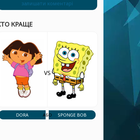
залишати коментарі
ХТО КРАЩЕ
VS
DORA
SPONGE BOB
АБО