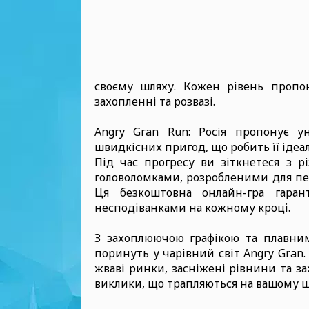
своєму шляху. Кожен рівень пропон
захопленні та розвазі.
Angry Gran Run: Росія пропонує ун
швидкісних пригод, що робить її ідеа
Під час прогресу ви зіткнетеся з
головоломками, розробленими для пер
Ця безкоштовна онлайн-гра гара
несподіванками на кожному кроці.
З захоплюючою графікою та плавним
поринуть у чарівний світ Angry Gran
жваві ринки, засніжені рівнини та 
виклики, що трапляються на вашому ш