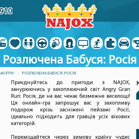
6910
Розлючена Бабуся: Росія
І ІГРИ
- РОЗЛЮЧЕНА БАБУСЯ: РОСІЯ
Приєднуйтесь до пригоди з NAJOX,
занурюючись у захоплюючий світ Angry Gran
Run: Росія, де на вас чекає безмежне веселощі!
Ця онлайн-гра запрошує вас у захопливу
подорож крізь засніжені пейзажі Росії,
ідеально підходить для гравців усіх вікових
категорій.
Переміщайтеся через зимову країну чудес