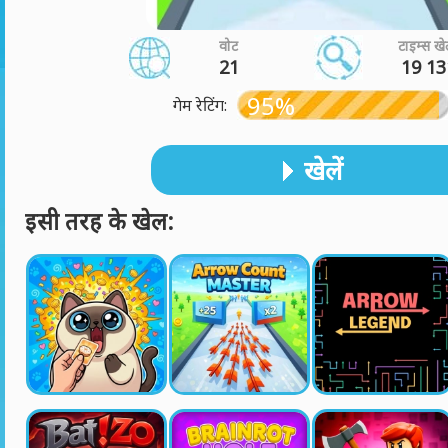
वोट
टाइम्स खे
21
19 13
95%
गेम रेटिंग:
खेलें
इसी तरह के खेल: