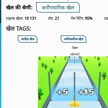
खेल की श्रेणी:
अनौपचारिक खेल
टाइम्स खेला:
19 131
वोट:
21
गेम रेटिंग:
95%
उम्
खेल TAGS:
आर्केड खेल
अनौपचारिक खेल
विज्ञापन
स्क्रीनशॉट