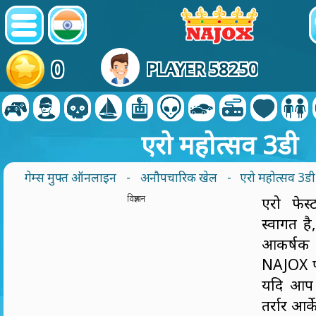
0
PLAYER 58250
एरो महोत्सव 3डी
गेम्स मुफ्त ऑनलाइन
-
अनौपचारिक खेल
- एरो महोत्सव 3डी
विज्ञापन
एरो फेस
स्वागत ह
आकर्षक
NAJOX पर
यदि आप 
तर्रार आर