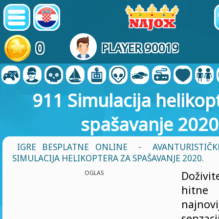
0
PLAYER 90019
911 Simulacija helikop
spašavanje 2020
IGRE BESPLATNE ONLINE
-
AVANTURISTIČK
SIMULACIJA HELIKOPTERA ZA SPAŠAVANJE 2020.
OGLAS
Doživi
hitn
najno
senzac