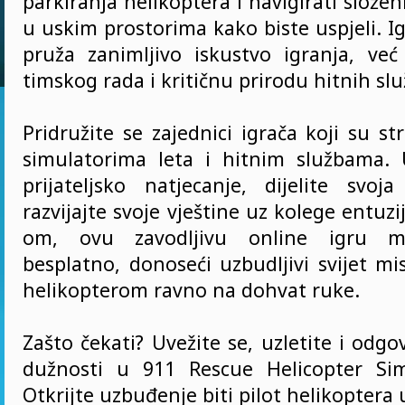
parkiranja helikoptera i navigirati složen
u uskim prostorima kako biste uspjeli. 
pruža zanimljivo iskustvo igranja, već
timskog rada i kritičnu prirodu hitnih slu
Pridružite se zajednici igrača koji su s
simulatorima leta i hitnim službama. 
prijateljsko natjecanje, dijelite svoj
razvijajte svoje vještine uz kolege entuzi
om, ovu zavodljivu online igru mo
besplatno, donoseći uzbudljivi svijet mi
helikopterom ravno na dohvat ruke.
Zašto čekati? Uvežite se, uzletite i odgo
dužnosti u 911 Rescue Helicopter Sim
Otkrijte uzbuđenje biti pilot helikoptera 