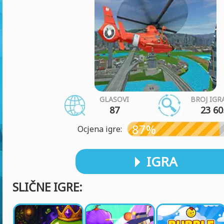
GLASOVI
BROJ IGR
87
23 60
87%
Ocjena igre:
IGRA
SLIČNE IGRE: