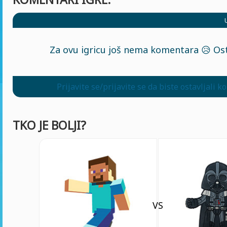
Za ovu igricu još nema komentara 😥 Ost
Prijavite se/prijavite se da biste ostavljali 
TKO JE BOLJI?
VS