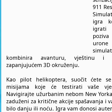
911 Res
Simula
igra 
igrat
poziva
urone 
simula
kombinira avanturu, vještinu i 
zapanjujućem 3D okruženju.
Kao pilot helikoptera, suočit ćete s
misijama koje će testirati vaše vješ
Navigirajte užurbanim nebom New Yorka, 
zaduženi za kritične akcije spašavanja i v
bilo danju ili noću. Igra vam donosi aute