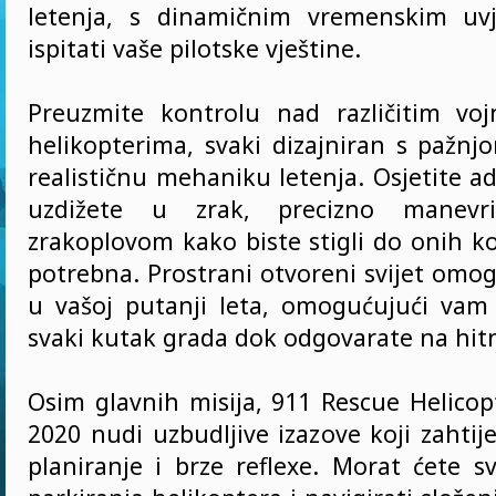
letenja, s dinamičnim vremenskim uvj
ispitati vaše pilotske vještine.
Preuzmite kontrolu nad različitim voj
helikopterima, svaki dizajniran s pažnj
realističnu mehaniku letenja. Osjetite a
uzdižete u zrak, precizno manevrir
zrakoplovom kako biste stigli do onih k
potrebna. Prostrani otvoreni svijet omo
u vašoj putanji leta, omogućujući vam 
svaki kutak grada dok odgovarate na hitn
Osim glavnih misija, 911 Rescue Helicop
2020 nudi uzbudljive izazove koji zahtij
planiranje i brze reflexe. Morat ćete s