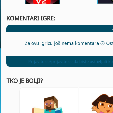
KOMENTARI IGRE:
Za ovu igricu još nema komentara 😥 Ost
Prijavite se/prijavite se da biste ostavljali 
TKO JE BOLJI?