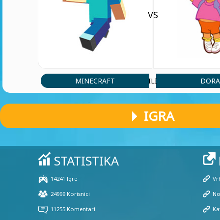
VS
MINECRAFT
DOR
ILI
IGRA