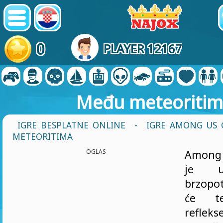
0
PLAYER 12167
Među meteoriti
IGRE BESPLATNE ONLINE
-
IGRE AMONG US 
METEORITIMA
OGLAS
Among
je uz
brzopot
će te
refle