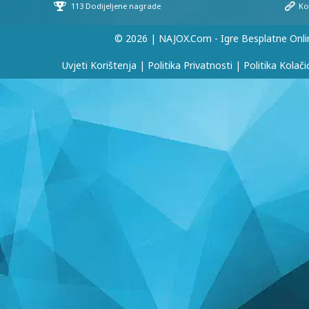
© 2026 | NAJOX.com - Igre Besplatne Onli
Uvjeti Korištenja
|
Politika Privatnosti
|
Politika Kolači