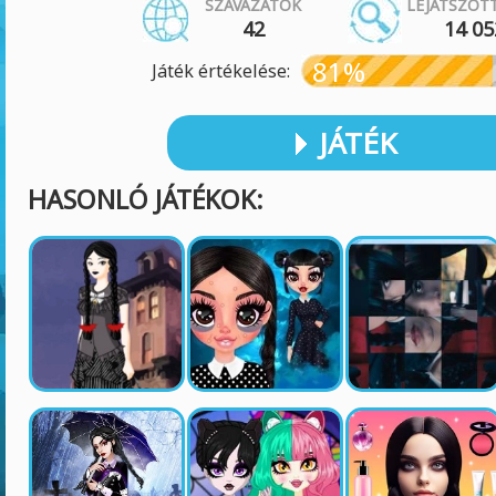
SZAVAZATOK
LEJÁTSZOT
42
14 05
81%
Játék értékelése:
JÁTÉK
HASONLÓ JÁTÉKOK: