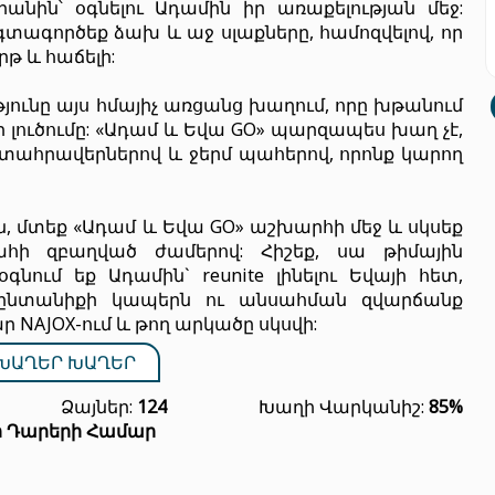
անին՝ օգնելու Ադամին իր առաքելության մեջ:
տագործեք ձախ և աջ սլաքները, համոզվելով, որ
թ և հաճելի:
թյունը այս հմայիչ առցանց խաղում, որը խթանում
ի լուծումը: «Ադամ և Եվա GO» պարզապես խաղ չէ,
արտահրավերներով և ջերմ պահերով, որոնք կարող
ին, մտեք «Ադամ և Եվա GO» աշխարհի մեջ և սկսեք
հի զբաղված ժամերով: Հիշեք, սա թիմային
նում եք Ադամին` reunite լինելու Եվայի հետ,
 ընտանիքի կապերն ու անսահման զվարճանք
NAJOX-ում և թող արկածը սկսվի:
ԽԱՂԵՐ ԽԱՂԵՐ
Ձայներ:
124
Խաղի Վարկանիշ:
85%
ր Դարերի Համար