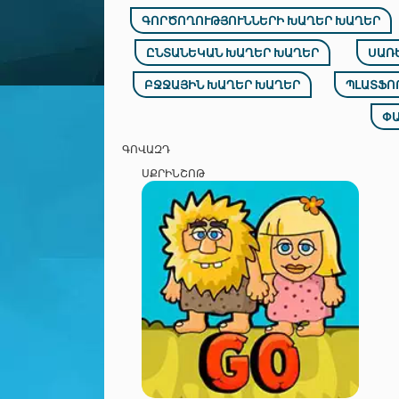
ԳՈՐԾՈՂՈՒԹՅՈՒՆՆԵՐԻ ԽԱՂԵՐ ԽԱՂԵՐ
ԸՆՏԱՆԵԿԱՆ ԽԱՂԵՐ ԽԱՂԵՐ
ՍԱՌ
ԲՋՋԱՅԻՆ ԽԱՂԵՐ ԽԱՂԵՐ
ՊԼԱՏՖՈ
ՓԱ
ԳՈՎԱԶԴ
ՍՔՐԻՆՇՈԹ