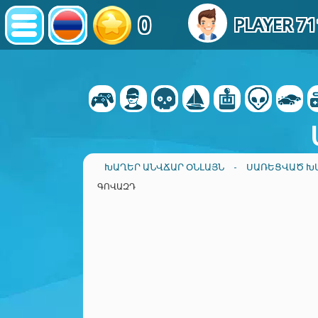
0
PLAYER 7
ԽԱՂԵՐ ԱՆՎՃԱՐ ՕՆԼԱՅՆ
-
ՍԱՌԵՑՎԱԾ Խ
ԳՈՎԱԶԴ