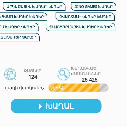
ԱՐԿԱԾԱՅԻՆ ԽԱՂԵՐ ԽԱՂԵՐ
DINO GAMES ԽԱՂԵՐ
ԵՑՎԱԾ ԽԱՂԵՐ ԽԱՂԵՐ
ԶՎԱՐՃԱԼԻ ԽԱՂԵՐ ԽԱՂԵՐ
ՐՄ ԽԱՂԵՐ ԽԱՂԵՐ
ՊԼԱՏՖՈՐՄԱՅԻՆ ԽԱՂԵՐ ԽԱՂԵՐ
ԶԼ ԽԱՂԵՐ ԽԱՂԵՐ
ԽԱՂԱՑՎԱԾ
ՁԱՅՆԵՐ
ԺԱՄԱՆԱԿՆԵՐ
124
26 426
85%
Խաղի վարկանիշ:
ԽԱՂԱԼ