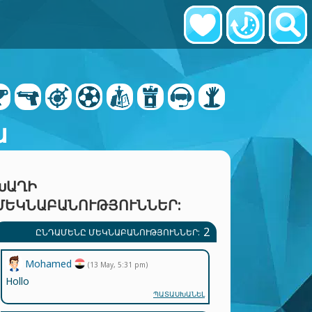
ն
ԽԱՂԻ
ՄԵԿՆԱԲԱՆՈՒԹՅՈՒՆՆԵՐ:
2
ԸՆԴԱՄԵՆԸ ՄԵԿՆԱԲԱՆՈՒԹՅՈՒՆՆԵՐ:
Mohamed
(13 May, 5:31 pm)
Hollo
ՊԱՏԱՍԽԱՆԵԼ