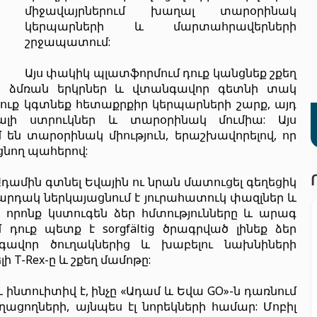
միջավայրներում խաղալ տարօրինակ
կերպարների և մարտահրավերների
շրջապատում:
Այս փակիկ պլատֆորմում դուք կանցնեք շքեղ
 ձմռան երկրներ և վտանգավոր գետնի տակ
ուք կգտնեք հետաքրքիր կերպարների շարք, այդ
ալի ստրուկներ և տարօրինակ մումիա: Այս
են տարօրինակ միություն, երաշխավորելով, որ
ցնող պահերով:
 Ադամին գտնել Եվային ու նրան մատուցել գեղեցիկ
արդակ ներկայացնում է յուրահատուկ փազլներ և
որոնք կստուգեն ձեր հմտությունները և արագ
 դուք պետք է sorgfältig ծրագրված լինեք ձեր
նգավոր ծուղակներից և խաբելու նախնիների
 T-Rex-ը և շքեղ մամոթը:
տուիտիվ է, ինչը «Ադամ և Եվա GO»-ն դառնում
ացողների, այնպես էլ նորեկների համար: Մոբիլ