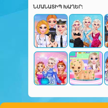
ՆՄԱՆԱՏԻՊ ԽԱՂԵՐ: