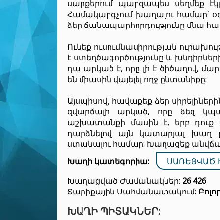
սարքերում պարզապես սեղմեք էկր
Համակարգչում խաղալու համար՝ օգ
ձեր ճանապարհորդությունը մնա հար
Ունեք ուսումնասիրության ուրախու
է ստեղծագործությունը և խնդիրներ
դա արկած է, որը լի է ծիծաղով, մ
են միասին վայելել ողջ ընտանիքը:
Այսպիսով, հավաքեք ձեր սիրելիներ
զվարճալի արկած, որը ձեզ կպա
աշխատանքի մասին է, երբ դուք օգ
դարձնելով այն կատարյալ խաղ
ստանալու համար: Խաղացեք անվճար 
Խաղի կատեգորիա:
ՍԱՌԵՑՎԱԾ 
Խաղացված Ժամանակներ:
26 426
Տարիքային Սահմանափակում:
Բոլո
ԽԱՂԻ ՊԻՏԱԿՆԵՐ: