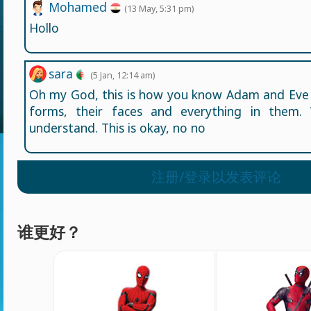
Mohamed
(13 May, 5:31 pm)
Hollo
sara
(5 Jan, 12:14 am)
Oh my God, this is how you know Adam and Eve 
forms, their faces and everything in them. 
understand. This is okay, no no
注册/登录以发表评论
谁更好？