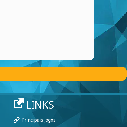
LINKS
Principais Jogos