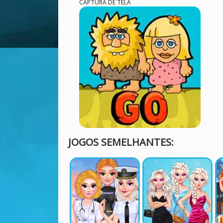
CAPTURA DE TELA
JOGOS SEMELHANTES: