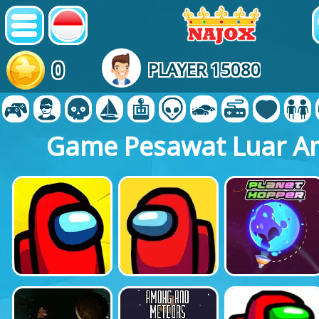
0
PLAYER 15080
Game Pesawat Luar A