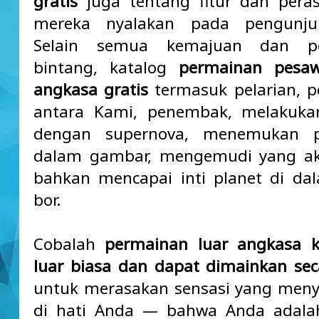
gratis
juga tentang fitur dan pera
mereka nyalakan pada pengunju
Selain semua kemajuan dan pe
bintang, katalog
permainan pesa
angkasa gratis
termasuk pelarian, p
antara Kami, penembak, melakuka
dengan supernova, menemukan p
dalam gambar, mengemudi yang ak
bahkan mencapai inti planet di da
bor.
Cobalah
permainan luar angkasa 
luar biasa dan dapat dimainkan se
untuk merasakan sensasi yang men
di hati Anda — bahwa Anda adala