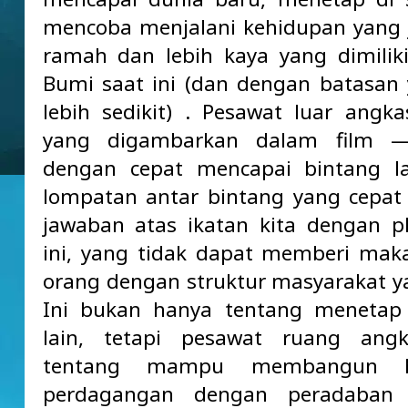
mencoba menjalani kehidupan yang 
ramah dan lebih kaya yang dimilik
Bumi saat ini (dan dengan batasan
lebih sedikit) . Pesawat luar angka
yang digambarkan dalam film
dengan cepat mencapai bintang l
lompatan antar bintang yang cepat
jawaban atas ikatan kita dengan pl
ini, yang tidak dapat memberi mak
orang dengan struktur masyarakat 
Ini bukan hanya tentang menetap 
lain, tetapi pesawat ruang ang
tentang mampu membangun h
perdagangan dengan peradaban 