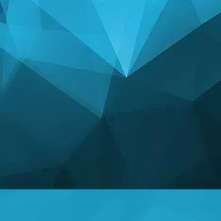
STATYSTYKA
14240 Gry
N
24997 Użytkownicy