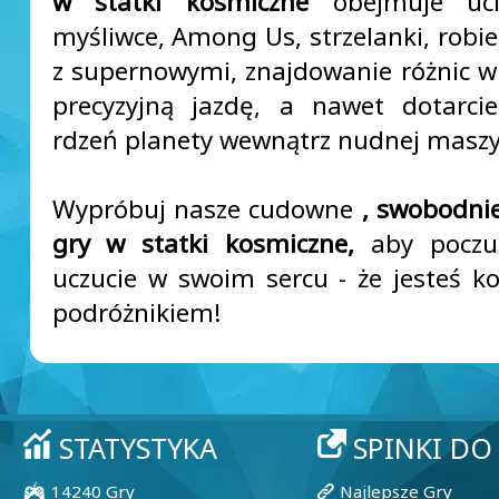
w statki kosmiczne
obejmuje ucie
myśliwce, Among Us, strzelanki, robie
z supernowymi, znajdowanie różnic w 
precyzyjną jazdę, a nawet dotarci
rdzeń planety wewnątrz nudnej maszy
Wypróbuj nasze cudowne
, swobodni
gry w statki kosmiczne,
aby poczu
uczucie w swoim sercu - że jesteś 
podróżnikiem!