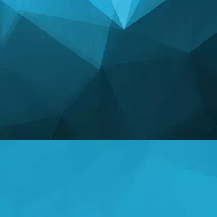
STATISTIK
14245 permainan
25001 Pengguna
11255 Komentar
113 Hadiah yang Diberikan