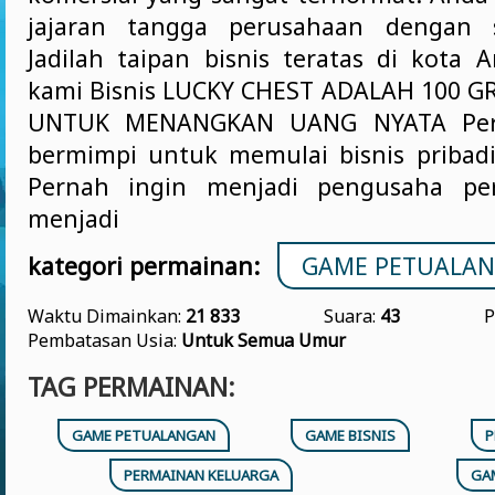
jajaran tangga perusahaan dengan s
Jadilah taipan bisnis teratas di kota 
kami Bisnis LUCKY CHEST ADALAH 100 G
UNTUK MENANGKAN UANG NYATA Per
bermimpi untuk memulai bisnis pribad
Pernah ingin menjadi pengusaha pe
menjadi
kategori permainan:
GAME PETUALA
Waktu Dimainkan:
21 833
Suara:
43
P
Pembatasan Usia:
Untuk Semua Umur
TAG PERMAINAN:
GAME PETUALANGAN
GAME BISNIS
P
PERMAINAN KELUARGA
GA