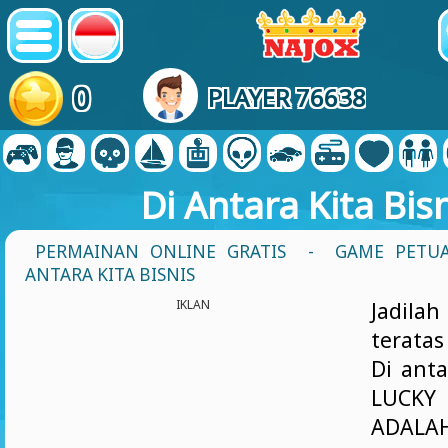
0
PLAYER 76638
Di Antara Kita Bis
PERMAINAN ONLINE GRATIS
-
GAME PETU
ANTARA KITA BISNIS
IKLAN
Jadilah
teratas
Di anta
LUC
ADALAH