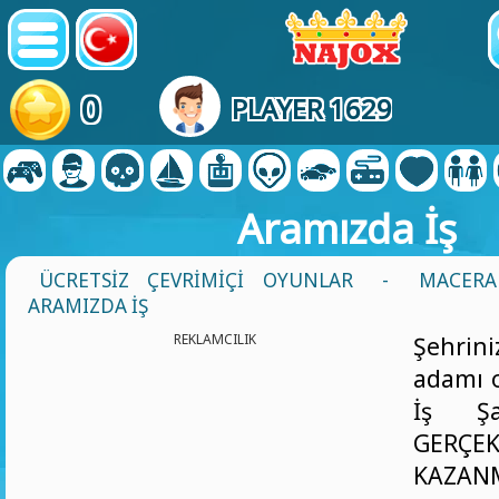
0
PLAYER 1629
Aramızda İş
ÜCRETSIZ ÇEVRIMIÇI OYUNLAR
-
MACERA
ARAMIZDA İŞ
REKLAMCILIK
Şehrin
adamı 
İş Şa
GER
KAZA