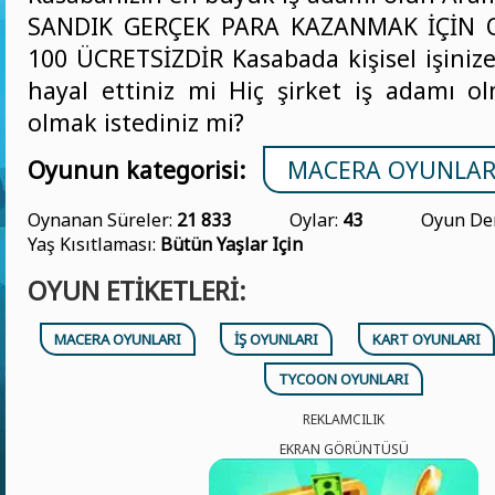
SANDIK GERÇEK PARA KAZANMAK İÇİN 
100 ÜCRETSİZDİR Kasabada kişisel işiniz
hayal ettiniz mi Hiç şirket iş adamı ol
olmak istediniz mi?
Oyunun kategorisi:
MACERA OYUNLAR
Oynanan Süreler:
21 833
Oylar:
43
Oyun De
Yaş Kısıtlaması:
Bütün Yaşlar Için
OYUN ETIKETLERI:
MACERA OYUNLARI
İŞ OYUNLARI
KART OYUNLARI
TYCOON OYUNLARI
REKLAMCILIK
EKRAN GÖRÜNTÜSÜ