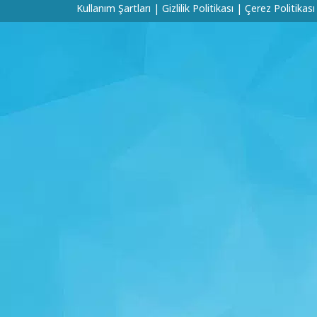
Kullanım Şartları
|
Gizlilik Politikası
|
Çerez Politikası