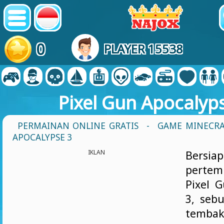
0
PLAYER 15538
Pixel Gun Apocalyp
PERMAINAN ONLINE GRATIS
-
GAME MINECRA
APOCALYPSE 3
IKLAN
Bersi
pertem
Pixel 
3, seb
temba