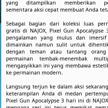
yang ditampilkan memberikan pe
sementara aksi cepat membuat Anda teta
Sebagai bagian dari koleksi luas per
gratis di NAJOX, Pixel Gun Apocalyps
pengalaman yang mulus dan imersi
dimainkan namun sulit untuk dihenti
dengan teman atau tantang orang
permainan tembak-menembak multi
mengasyikkan ini yang membawa estetika
ke permainan modern.
Langsung terjun ke dalam aksi sekaran
keterampilan Anda di medan pertemp
Pixel Gun Apocalypse 3 hari ini di NAJ
mengapa seri ini terus memikat pema