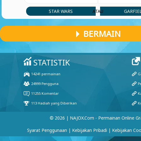
STAR WARS
GARFIE
ATAU
BERMAIN
© 2026 | NAJOX.com - Permainan Online Gr
Syarat Penggunaan
|
Kebijakan Pribadi
|
Kebijakan Coo