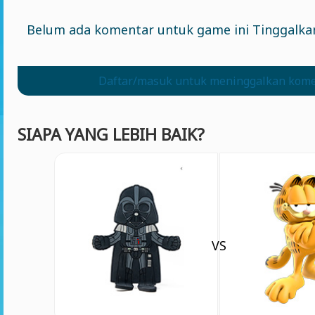
Belum ada komentar untuk game ini Tinggalka
Daftar/masuk untuk meninggalkan kom
SIAPA YANG LEBIH BAIK?
VS