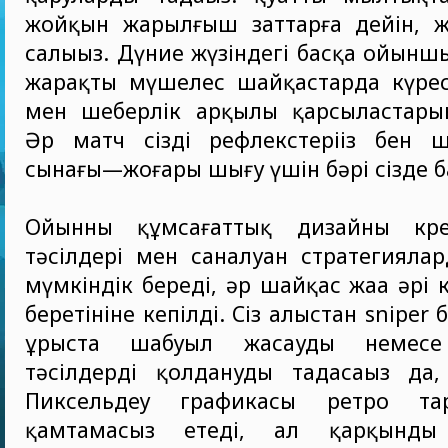
жойқын жарылғыш заттарға дейін, ж
салыңыз. Дүние жүзіндегі басқа ойынш
жарақты мүшелес шайқастарда күресің
мен шеберлік арқылы қарсыластарыңы
Әр матч сіздің рефлекстеріңіз бен шеш
сынағы—жоғары шығу үшін бәрі сізде б
Ойынның құмсағаттық дизайны кре
тәсілдері мен саналуан стратегияла
мүмкіндік береді, әр шайқас жаңа әрі 
беретініне кепілді. Сіз алыстан sniper
ұрыста шабуыл жасауды немесе
тәсілдерді қолдануды таңдасаңыз да, 
Пиксельдеу графикасы ретро та
қамтамасыз етеді, ал қарқынды