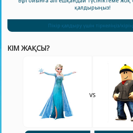
Бұл ойынға әлі ешқандай түсініктеме жоқ 
қалдырыңыз!
Пікір қалдыру үшін тіркеліңіз/кірің
КІМ ЖАҚСЫ?
VS