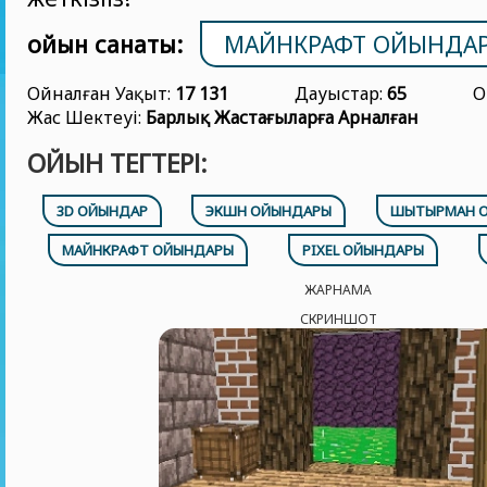
ойын санаты:
МАЙНКРАФТ ОЙЫНДА
Ойналған Уақыт:
17 131
Дауыстар:
65
О
Жас Шектеуі:
Барлық Жастағыларға Арналған
ОЙЫН ТЕГТЕРІ:
3D ОЙЫНДАР
ЭКШН ОЙЫНДАРЫ
ШЫТЫРМАН О
МАЙНКРАФТ ОЙЫНДАРЫ
PIXEL ОЙЫНДАРЫ
ЖАРНАМА
СКРИНШОТ