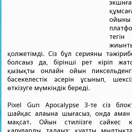
экш
құмса
ойы
платф
тегі
жиынт
қолжетімді. Сіз бұл серияның тәжіриб
болсаңыз да, бірінші рет кіріп жат
қызықты онлайн ойын пиксельденг
бәсекелестік әсерін ұсынып, шексі
өткізуге мүмкіндік береді.
Pixel Gun Apocalypse 3-те сіз блок
шайқас алаңына шығасыз, онда аман 
мақсат. Ойын стиліңізге сәйкес к
қаруларды таңдаңыз: қуатты мылтықт