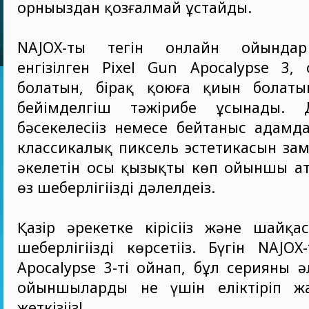
орныңыздан қозғалмай ұстайды.
NAJOX-тың тегін онлайн ойында
енгізілген Pixel Gun Apocalypse 3, 
болатын, бірақ қоюға қиын болаты
бейімделгіш тәжірибе ұсынады. Д
бәсекелесіңіз немесе бейтаныс адам
классикалық пиксель эстетикасын за
әкелетін осы қызықты көп ойыншы а
өз шеберлігіңізді дәлелдеңіз.
Қазір әрекетке кірісіңіз және шайқа
шеберлігіңізді көрсетіңіз. Бүгін NAJO
Apocalypse 3-ті ойнап, бұл серияның
ойыншыларды не үшін еліктіріп ж
жеткізіңіз!