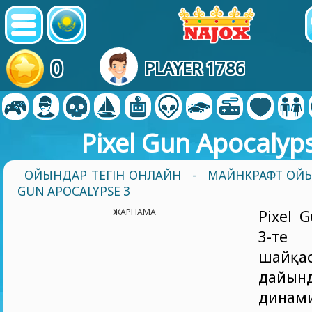
0
PLAYER 1786
Pixel Gun Apocalyp
ОЙЫНДАР ТЕГІН ОНЛАЙН
-
МАЙНКРАФТ ОЙ
GUN APOCALYPSE 3
ЖАРНАМА
Pixel 
3-те
шайқа
дайын
динам