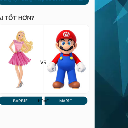
AI TỐT HƠN?
VS
BARBIE
MARIO
HOẶC