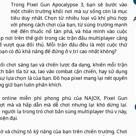
Trong Pixel Gun Apocalypse 3, bạn sẽ bước vào
một chiến trường khối nơi mà sự sống còn là mục
tiêu duy nhất. Chọn từ nhiều loại vũ khí phù hợp
với phong cách chơi của bạn, từ súng trường mạnh
mẽ đến thuốc nổ tàn phá, và hòa mình vào cuộc
p nơi trên thế giới trong các trận đấu multiplayer căng
ể vượt qua đối thủ. Mỗi trận đấu đều là một cuộc thử
ạn có đủ khả năng để đứng ở vị trí cao nhất không?
ối chơi sáng tạo và chiến lược đa dạng, khiến mỗi trận
ch bắn tỉa từ xa, lao vào combat cận chiến, hay sử dụng
 sự lựa chọn là của bạn. Đồ họa pixel mang lại nét quyến
ng giữ bạn luôn phấn khích.
online miễn phí phong phú của NAJOX, Pixel Gun
t mà và hấp dẫn mà dễ chơi nhưng lại khó dừng lại.
người lạ trong trò chơi bắn súng multiplayer thú vị này,
iện đại.
ờ và chứng tỏ kỹ năng của bạn trên chiến trường. Chơi