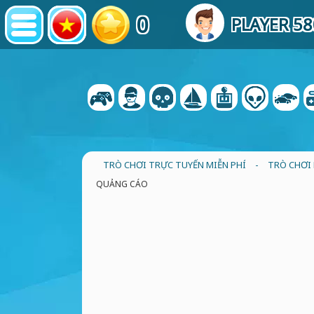
0
PLAYER 5
TRÒ CHƠI TRỰC TUYẾN MIỄN PHÍ
-
TRÒ CHƠI
QUẢNG CÁO