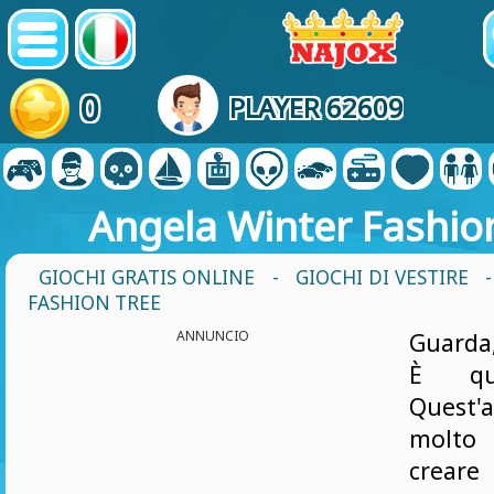
0
PLAYER 62609
Angela Winter Fashio
GIOCHI GRATIS ONLINE
-
GIOCHI DI VESTIRE
FASHION TREE
ANNUNCIO
Guarda,
È qua
Quest'
molto 
creare