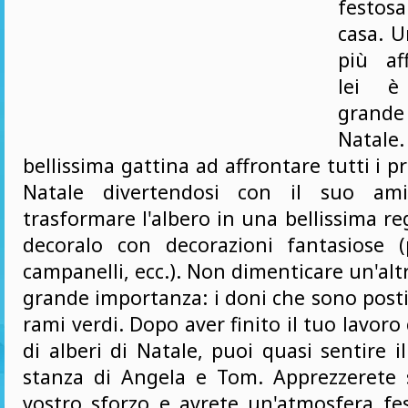
festo
casa. U
più af
lei è
grand
Natale
bellissima gattina ad affrontare tutti i pr
Natale divertendosi con il suo am
trasformare l'albero in una bellissima re
decoralo con decorazioni fantasiose (pa
campanelli, ecc.). Non dimenticare un'alt
grande importanza: i doni che sono posti 
rami verdi. Dopo aver finito il tuo lavor
di alberi di Natale, puoi quasi sentire i
stanza di Angela e Tom. Apprezzerete 
vostro sforzo e avrete un'atmosfera fes