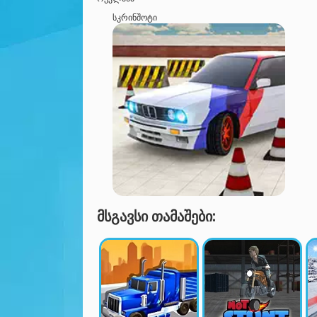
ᲡᲙᲠᲘᲜᲨᲝᲢᲘ
ᲛᲡᲒᲐᲕᲡᲘ ᲗᲐᲛᲐᲨᲔᲑᲘ: