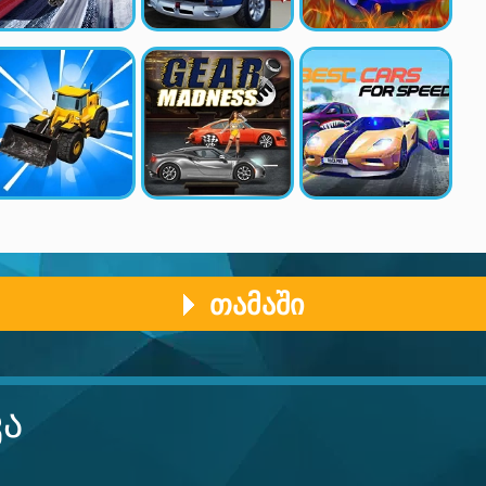
ᲗᲐᲛᲐᲨᲘ
ᲙᲐ