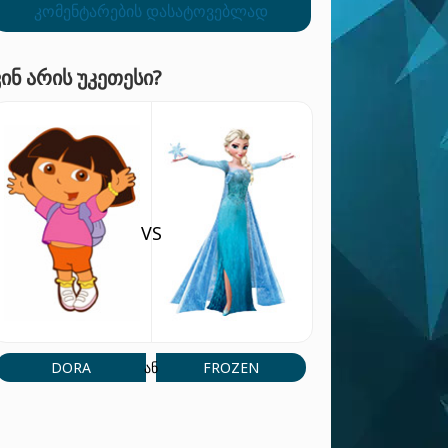
კომენტარების დასატოვებლად
ᲕᲘᲜ ᲐᲠᲘᲡ ᲣᲙᲔᲗᲔᲡᲘ?
VS
DORA
FROZEN
ან