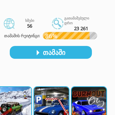
ᲒᲐᲗᲐᲛᲐᲨᲔᲑᲣᲚᲘ
ᲮᲛᲔᲑᲘ
ᲓᲠᲝ
56
23 261
86%
თამაშის რეიტინგი:
ᲗᲐᲛᲐᲨᲘ