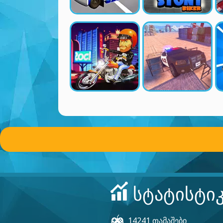
ᲡᲢᲐᲢᲘᲡᲢᲘ
14241 თამაშები