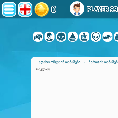
0
PLAYER 9
ᲣᲤᲐᲡᲝ ᲝᲜᲚᲐᲘᲜ ᲗᲐᲛᲐᲨᲔᲑᲘ
-
ᲛᲐᲠᲗᲕᲘᲡ ᲗᲐᲛᲐᲨᲔᲑ
ᲠᲔᲙᲚᲐᲛᲐ