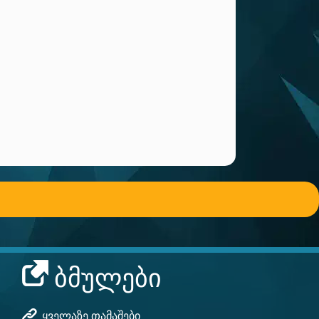
ᲑᲛᲣᲚᲔᲑᲘ
Ყველაზე Თამაშები