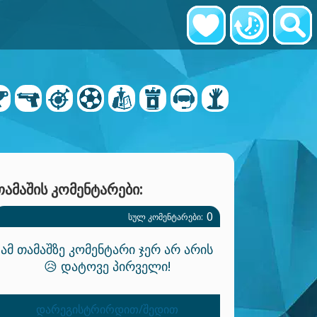
ᲗᲐᲛᲐᲨᲘᲡ ᲙᲝᲛᲔᲜᲢᲐᲠᲔᲑᲘ:
0
ᲡᲣᲚ ᲙᲝᲛᲔᲜᲢᲐᲠᲔᲑᲘ:
ამ თამაშზე კომენტარი ჯერ არ არის
😥 დატოვე პირველი!
დარეგისტრირდით/შედით