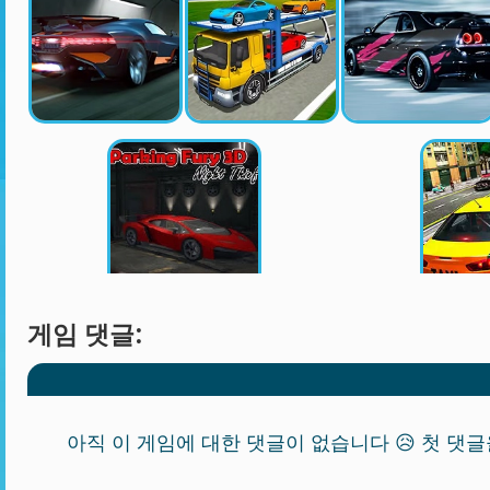
게임 댓글:
아직 이 게임에 대한 댓글이 없습니다 😥 첫 댓