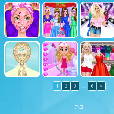
1
2
3
...
6
>
광고