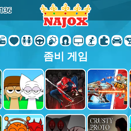
6136
좀비 게임