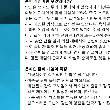
좀비 게임이란 무엇입니까?
당신은 언데드 무리에 둘러싸여 있습니다. 이것은 PC
여부에 관계없이 좀비 게임의 99%의 주요 스토
쉬운 것부터 무리를 지어 달려오는 미친듯이 빠른
까지 다양한 방식으로 묘사될 수 있습니다. 육체
온라인 게임을 즐기는 것이 재미있다는 것을 알게 
이 장르의 가장 흔한 유형은 1인칭 또는 3인칭 
고 더 많은 맵을 열기 위한 재배치와 관련이 있습
스로 좀비가 되어 인육을 먹거나 공격하여 좀비 
시나 성벽을 건설해야 하고, 경제를 건설하고 다
다. 많은 게임이 존재하며 확실히 흥미로운 것을 찾
온라인 좀비 게임의 특징
- 전략적이고 작전적인 계획은 필수입니다
- 생존을 위해 올바른 선택을 하십시오
- 제한된 시간의 프레임에서 희소한 자원을 가장 
- 일부 게임에는 민첩성이 필요합니다 반응
- 다른 위치와 퀘스트는 독특한 수입과 경험의 기
- 혐오스러운 모습에 당신의 영혼을 만족시킬 수많