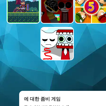
에 대한 좀비 게임