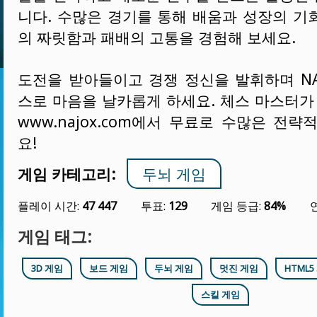
니다. 수많은 경기를 통해 배움과 성장의 기
의 짜릿함과 패배의 고통을 경험해 보세요.
도전을 받아들이고 경쟁 정신을 발휘하며 NAJ
스로 마음을 날카롭게 하세요. 체스 마스터가 
www.najox.com에서 무료로 수많은 전
요!
게임 카테고리:
두뇌 게임
플레이 시간:
47 447
투표:
129
게임 등급:
84%
게임 태그:
3D 게임
보드 게임
두뇌 게임
멋진 게임
HTML5
스킬 게임