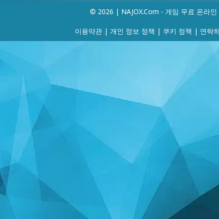
© 2026 | NAJOX.com - 게임 무료 온라인
이용약관
|
개인 정보 정책
|
쿠키 정책
|
연락