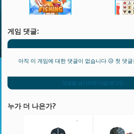
게임 댓글:
아직 이 게임에 대한 댓글이 없습니다 😥 첫 댓
댓글을 남기려면 가입/로그인
누가 더 나은가?