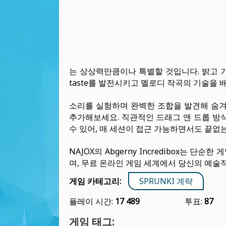
는 상상력만큼이나 특별할 것입니다. 밝고 
taste를 발전시키고 멜로디 작곡의 기술을 
소리를 실험하며 완벽한 조합을 발견해 숨겨
추가해보세요. 직관적인 드래그 앤 드롭 방
수 있어, 매 세션이 접근 가능하면서도 끝없
NAJOX의 Abgerny Incredibox는 
며, 무료 온라인 게임 세계에서 당신의 예술
게임 카테고리:
SPRUNKI 계략
플레이 시간:
17 489
투표:
87
게임 태그: