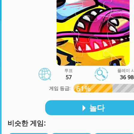
투표
플레이 
57
36 98
61%
게임 등급:
놀다
비슷한 게임: