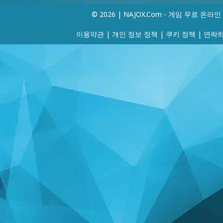
© 2026 | NAJOX.com - 게임 무료 온라인
이용약관
|
개인 정보 정책
|
쿠키 정책
|
연락