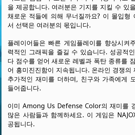
을 제공합니다. 여러분은 기지를 지킬 수 있을
채로운 적들에 의해 무너질까요? 이 몰입형
서 선택은 여러분의 몫입니다.
플레이어들은 빠른 게임플레이를 향상시켜주
력적인 그래픽을 즐길 수 있습니다. 성공적인
다 점수를 얻어 새로운 레벨과 폭탄 종류를 잠
어 흥미진진함이 지속됩니다. 온라인 경쟁의
추가적인 재미를 더하며, 친구와 가족에게 
들어줍니다.
이미 Among Us Defense Color의 재미
많은 사람들과 함께하세요. 이 게임은 NAJO
공됩니다.