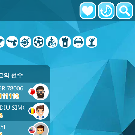
고의 선수
ER 78006
111110
UDIU SIMON
8
Y!
3