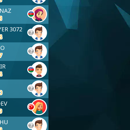
LNAZ
3
YER 3072
8
DO
7
IR
8
0
DEV
9
SHU
9