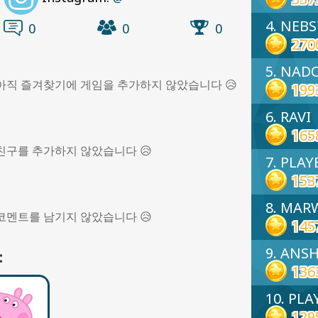
4. NEB
0
0
0
270
5. NAD
님은 아직 즐겨찾기에 게임을 추가하지 않았습니다 😥
199
6. RAVI
165
직 친구를 추가하지 않았습니다 😥
7. PLAY
153
8. MAR
직 코멘트를 남기지 않았습니다 😥
145
9. ANS
:
136
10. PLA
129