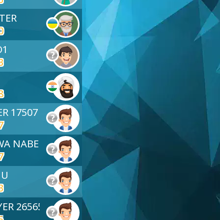
STER
0
O1
3
8
ER 17507
7
WA NABEL
7
HU
3
YER 26565
5