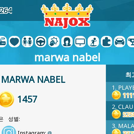
7264
marwa nabel
최
MARWA NABEL
1. PLAY
111
1457
2. CLA
525
은 성별:
3. MALA
Instagram:
337
@