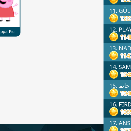
11. GÜ
122
12. PLA
ppa Pig
114
13. NA
114
14. SAM
104
15. حاتم
104
16. FIR
103
17. AN
102