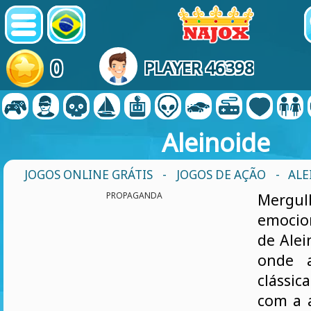
0
PLAYER 46398
Aleinoide
JOGOS ONLINE GRÁTIS
-
JOGOS DE AÇÃO
- ALE
PROPAGANDA
Mer
emoci
de Alei
onde a
clássi
com a 