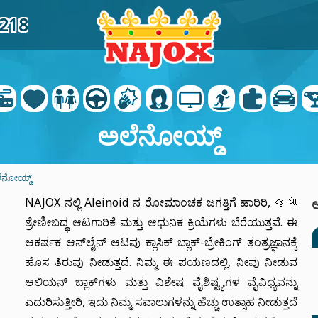
6218
ಅಲೆನೋಯ್ಡ್
ೆನೋಯ್ಡ್
NAJOX ನಲ್ಲಿ Aleinoid ನ ರೋಮಾಂಚಕ ಜಗತ್ತಿಗೆ ಹಾರಿರಿ, જ્યાં
ಆ
ಶ್ರೇಣೀಬದ್ಧ ಆಟಗಾರಿಕೆ ಮತ್ತು ಆಧುನಿಕ ಕ್ರಿಯೆಗಳು ಬೆರೆಯುತ್ತವೆ. ಈ
ಆಕರ್ಷಕ ಆನ್‌ಲೈನ್ ಆಟವು ಕ್ಲಾಸಿಕ್ ಬ್ಲಾಕ್-ಬ್ರೇಕಿಂಗ್ ತಂತ್ರಜ್ಞಾನಕ್ಕೆ
ಹೊಸ ತಿರುವು ನೀಡುತ್ತದೆ. ನಿಮ್ಮ ಈ ಪಯಣದಲ್ಲಿ, ನೀವು ನೀಡುವ
ಆಲಿಯನ್ ಬ್ಲಾಕ್‌ಗಳು ಮತ್ತು ವಿಶೇಷ ವೈಶಿಷ್ಟ್ಯಗಳ ವೈವಿಧ್ಯವನ್ನು
ಎದುರಿಸುತ್ತೀರಿ, ಇದು ನಿಮ್ಮ ಸವಾಲುಗಳನ್ನು ಹೆಚ್ಚು ಉತ್ಸಾಹ ನೀಡುತ್ತದೆ