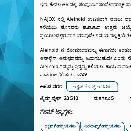
ಇದು ಕೇವಲ ಆಟವಲ್ಲ, ಸಂಪೂರ್ಣ ಸಂವೇದನಾತ್ಮಕ ಸಾ
NAJOX ನಲ್ಲಿ Aleinoid ಉಚಿತವಾಗಿ ಆಡಲು ಲಭ
ಕಳೆಯಲು ಹೊಸವರು ಹುಡುಕುವ ಉತ್ತಮ ಆಯ್ಕೆ
ಪ್ರಯಾಣದಲ್ಲಿರುವಾಗ ಯಾವುದೇ ಸಮಯದಲ್ಲಿ ಕ್ರಿಯೆಗ
Aleinoid ನ ರೋಮಾಂಚವನ್ನು ಈಗಾಗಲೇ ಕಂಡುದ
ಆನ್‌ಲೈನ್ ಅನುಭವವನ್ನು ಜಯಿಸಬಹುದೇ ಎಂದು ನೋಡ
Aleinoid ನಿಮ್ಮನ್ನು ಇನ್ನಷ್ಟು ಕಳೆಯಲು ಕಾಯುವ ಪಜ
ಮನರಂಜನೆಗೆ ತಯಾರಾಗಿರಿ!
ಆಟದ ವರ್ಗ:
ಆಕ್ಷನ್ ಗೇಮ್ಸ್ ಆಟಗಳು
ಟೈಮ್ಸ್ ಪ್ಲೇಡ್:
20 510
ಮತಗಳು:
5
ಗೇಮ್ ಟ್ಯಾಗ್ಗಳು:
ಆಕ್ಷನ್ ಗೇಮ್ಸ್ ಆಟಗಳು
ಏಲಿಯನ್ಸ್ ಗೇಮ್ಸ್ ಆಟಗಳು