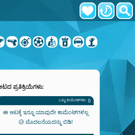
ಟದ ಪ್ರತಿಕ್ರಿಯೆಗಳು:
ಒಟ್ಟು ಕಾಮೆಂಟ್‌ಗಳು:
0
ಈ ಆಟಕ್ಕೆ ಇನ್ನೂ ಯಾವುದೇ ಕಾಮೆಂಟ್‌ಗಳಿಲ್ಲ
😥 ಮೊದಲನೆಯದನ್ನು ಬಿಡಿ!