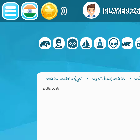
0
PLAYER 2
ಆಟಗಳು ಉಚಿತ ಆನ್ಲೈನ್
-
ಆಕ್ಷನ್ ಗೇಮ್ಸ್ ಆಟಗಳು
- ಅಲ
ಜಾಹೀರಾತು