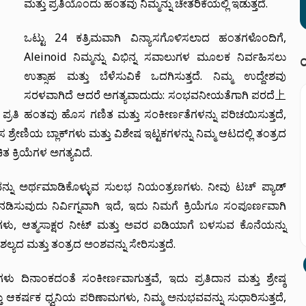
ಮತ್ತು ಪ್ರತಿಯೊಂದು ಹಂತವು ನಿಮ್ಮನ್ನು ಚೇತರಿಕೆಯಲ್ಲಿ ಇಡುತ್ತದೆ.
ಒಟ್ಟು 24 ಕತ್ರಿಮವಾಗಿ ವಿನ್ಯಾಸಗೊಳಿಸಲಾದ ಹಂತಗಳೊಂದಿಗೆ,
Aleinoid ನಿಮ್ಮನ್ನು ವಿಭಿನ್ನ ಸವಾಲುಗಳ ಮೂಲಕ ನಿರ್ವಹಿಸಲು
ಉತ್ಸಾಹ ಮತ್ತು ಬೆಳೆಸುವಿಕೆ ಒದಗಿಸುತ್ತದೆ. ನಿಮ್ಮ ಉದ್ದೇಶವು
ಸರಳವಾಗಿದೆ ಆದರೆ ಅಗತ್ಯವಾದುದು: ಸಂಭವನೀಯತೆಗಾಗಿ ಪರದೆ上
 ಪ್ರತಿ ಹಂತವು ಹೊಸ ಗಣಿತ ಮತ್ತು ಸಂಕೀರ್ಣತೆಗಳನ್ನು ಪರಿಚಯಿಸುತ್ತದೆ,
ಶ್ರೇಣಿಯ ಬ್ಲಾಕ್‌ಗಳು ಮತ್ತು ವಿಶೇಷ ಇಟ್ಟಕಗಳನ್ನು ನಿಮ್ಮ ಆಟದಲ್ಲಿ ತಂತ್ರದ
 ಕ್ರಿಯೆಗಳ ಅಗತ್ಯವಿದೆ.
ಟವನ್ನು ಅರ್ಥಮಾಡಿಕೊಳ್ಳುವ ಸುಲಭ ನಿಯಂತ್ರಣಗಳು. ನೀವು ಟಚ್ ಪ್ಯಾಡ್
ಡಿಸುವುದು ನಿರ್ವಿಗ್ನವಾಗಿ ಇದೆ, ಇದು ನಿಮಗೆ ಕ್ರಿಯೆಗೂ ಸಂಪೂರ್ಣವಾಗಿ
ು, ಆತ್ಮಸಾಕ್ಷರ ನೀಟ್ ಮತ್ತು ಅವರ ಐಡಿಯಾಗೆ ಬಳಸುವ ಕೊನೆಯನ್ನು
ೌಶಲ್ಯದ ಮತ್ತು ತಂತ್ರದ ಅಂಶವನ್ನು ಸೇರಿಸುತ್ತದೆ.
ು ದಿನಾಂಕದಂತೆ ಸಂಕೀರ್ಣವಾಗುತ್ತವೆ, ಇದು ಪ್ರತಿದಾನ ಮತ್ತು ಶ್ರೇಷ್ಠ
ತ್ತು ಆಕರ್ಷಕ ಧ್ವನಿಯ ಪರಿಣಾಮಗಳು, ನಿಮ್ಮ ಅನುಭವವನ್ನು ಸುಧಾರಿಸುತ್ತದೆ,