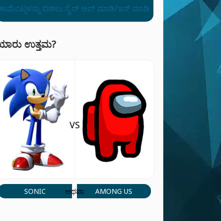
ಕಾಮೆಂಟ್ಗಳನ್ನು ಬಿಡಲು ಸೈನ್ ಅಪ್ ಮಾಡಿ/ಇನ್ ಮಾಡಿ
ಯಾರು ಉತ್ತಮ?
VS
SONIC
AMONG US
ಅಥವಾ