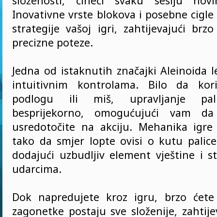
složenosti, čineći svaku sesiju nov
Inovativne vrste blokova i posebne cigle
strategije vašoj igri, zahtijevajući brzo
precizne poteze.
Jedna od istaknutih značajki Aleinoida 
intuitivnim kontrolama. Bilo da kori
podlogu ili miš, upravljanje pal
besprijekorno, omogućujući vam d
usredotočite na akciju. Mehanika igre 
tako da smjer lopte ovisi o kutu palice
dodajući uzbudljiv element vještine i s
udarcima.
Dok napredujete kroz igru, brzo ćete 
zagonetke postaju sve složenije, zahtijev