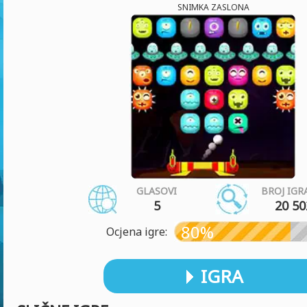
SNIMKA ZASLONA
GLASOVI
BROJ IGR
5
20 50
80%
Ocjena igre:
IGRA