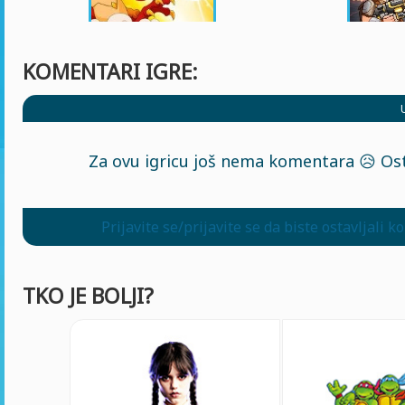
KOMENTARI IGRE:
Za ovu igricu još nema komentara 😥 Ost
Prijavite se/prijavite se da biste ostavljali 
TKO JE BOLJI?