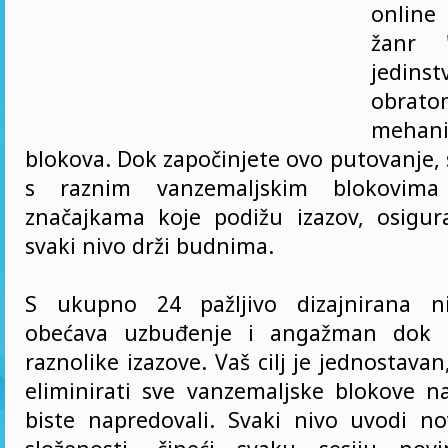
online 
žanr 
jedins
obrato
mehani
blokova. Dok započinjete ovo putovanje, 
s raznim vanzemaljskim blokovim
značajkama koje podižu izazov, osigur
svaki nivo drži budnima.
S ukupno 24 pažljivo dizajnirana ni
obećava uzbuđenje i angažman dok p
raznolike izazove. Vaš cilj je jednostavan
eliminirati sve vanzemaljske blokove 
biste napredovali. Svaki nivo uvodi n