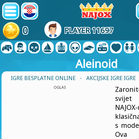
0
PLAYER 11697
Aleinoid
IGRE BESPLATNE ONLINE
-
AKCIJSKE IGRE IGRE
OGLAS
Zaronit
svijet
NAJOX
klasičn
s mode
Ova f