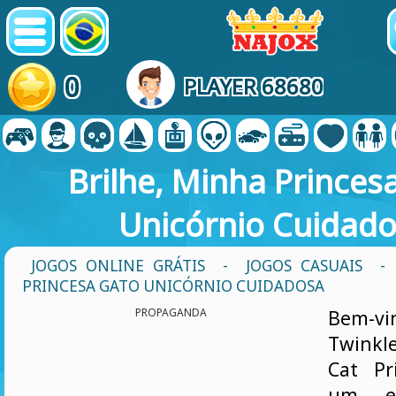
0
PLAYER 68680
Brilhe, Minha Princes
Unicórnio Cuidad
JOGOS ONLINE GRÁTIS
-
JOGOS CASUAIS
-
PRINCESA GATO UNICÓRNIO CUIDADOSA
PROPAGANDA
Bem-
Twinkl
Cat Pr
um en