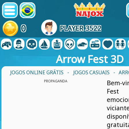
0
PLAYER 3522
Arrow Fest 3D
JOGOS ONLINE GRÁTIS
-
JOGOS CASUAIS
- ARR
PROPAGANDA
Bem-vi
Fes
emoc
vician
disponí
gratu