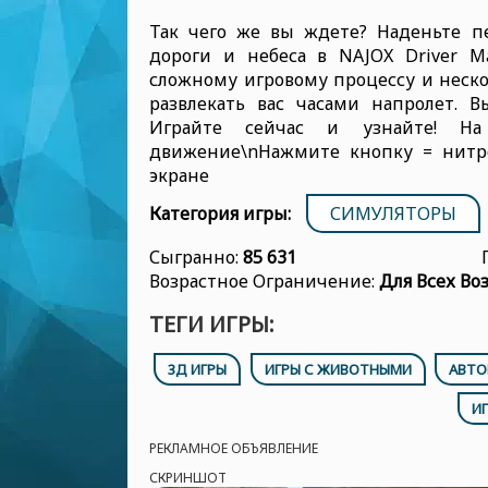
Так чего же вы ждете? Наденьте п
дороги и небеса в NAJOX Driver Mas
сложному игровому процессу и неско
развлекать вас часами напролет. 
Играйте сейчас и узнайте! Н
движение\nНажмите кнопку = нитр
экране
Категория игры:
СИМУЛЯТОРЫ
Сыгранно:
85 631
Возрастное Ограничение:
Для Всех Во
ТЕГИ ИГРЫ:
3Д ИГРЫ
ИГРЫ С ЖИВОТНЫМИ
АВТО
ИГ
РЕКЛАМНОЕ ОБЪЯВЛЕНИЕ
СКРИНШОТ