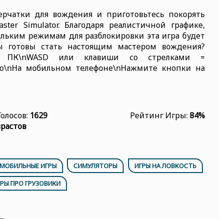
ерчатки для вождения и приготовьтесь покорять
ter Simulator. Благодаря реалистичной графике,
льким режимам для разблокировки эта игра будет
Вы готовы стать настоящим мастером вождения?
а ПК\nWASD или клавиши со стрелками =
о\nНа мобильном телефоне\nНажмите кнопки на
Голосов:
1629
Рейтинг Игры:
84%
зрастов
МОБИЛЬНЫЕ ИГРЫ
СИМУЛЯТОРЫ
ИГРЫ НА ЛОВКОСТЬ
РЫ ПРО ГРУЗОВИКИ