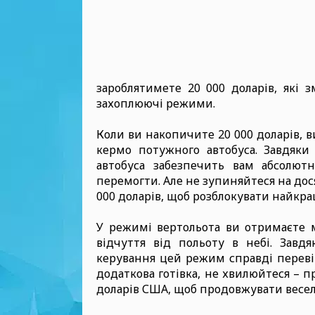
зароблятимете 20 000 доларів, які 
захоплюючі режими.
Коли ви накопичите 20 000 доларів, в
кермо потужного автобуса. Завдяк
автобуса забезпечить вам абсолют
перемогти. Але не зупиняйтеся на дос
000 доларів, щоб розблокувати найк
У режимі вертольота ви отримаєте м
відчуття від польоту в небі. Завд
керування цей режим справді переві
додаткова готівка, не хвилюйтеся – п
доларів США, щоб продовжувати весел