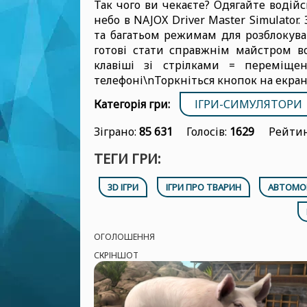
Так чого ви чекаєте? Одягайте водій
небо в NAJOX Driver Master Simulator
та багатьом режимам для розблокува
готові стати справжнім майстром во
клавіші зі стрілками = переміщен
телефоні\nТоркніться кнопок на екран
Категорія гри:
ІГРИ-СИМУЛЯТОРИ
Зіграно:
85 631
Голосів:
1629
Рейтин
ТЕГИ ГРИ:
3D ІГРИ
ІГРИ ПРО ТВАРИН
АВТОМОБ
ОГОЛОШЕННЯ
СКРІНШОТ