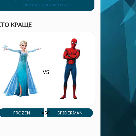
залишати коментарі
ХТО КРАЩЕ
VS
FROZEN
SPIDERMAN
АБО