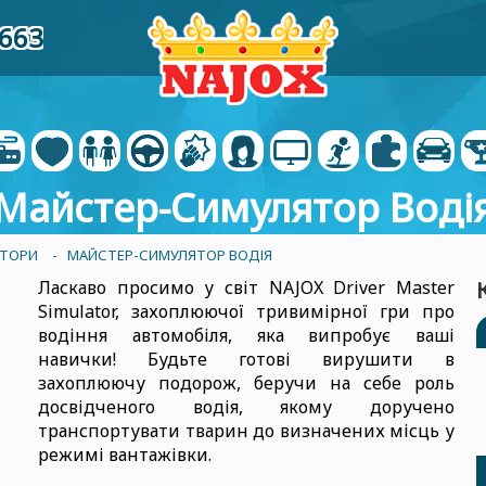
4663
Майстер-Симулятор Воді
ЯТОРИ
- МАЙСТЕР-СИМУЛЯТОР ВОДІЯ
Ласкаво просимо у світ NAJOX Driver Master
Simulator, захоплюючої тривимірної гри про
водіння автомобіля, яка випробує ваші
навички! Будьте готові вирушити в
захоплюючу подорож, беручи на себе роль
досвідченого водія, якому доручено
транспортувати тварин до визначених місць у
режимі вантажівки.