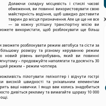
Долаючи складну місцевість і стислі часові
обмеження, ви повинні використовувати свою
майстерність водіння, щоб швидко доставити
тварин до місця призначення. Але це ще не все
— за кожну успішну транспортну місію ви
зможете використати, щоб розблокувати ще більш
и зможете розблокувати режим автобуса та сісти за
и більшому розміру та різному керуванню режим
но новий рівень випробувань, який ви повинні
ягнутому – продовжуйте наполягати та досягніть 30
ращий режим – режим чоппера.
ожливість пілотувати гелікоптер і відчути гострі
яки високій швидкості та унікальним елементам
рить ваші навички. І якщо вам колись знадобиться
росто дивіться рекламу та вимагайте щоразу 10 000
ощі.