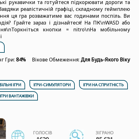
ські рукавички та готуйтеся підкорювати дороги та
. Завдяки реалістичній графіці, складному геймплею
ння ця гра розважатиме вас годинами поспіль. Ви
дія? Грайте зараз і дізнайтеся! На ПК\nWASD або
ня\nТоркніться кнопки = nitro\nНа мобільному
і
г Гри:
84%
Вікове Обмеження:
Для Будь-Якого Віку
ІЛЬНІ ІГРИ
ІГРИ-СИМУЛЯТОРИ
ІГРИ НА СПРИТНІСТЬ
ІГРИ ВАНТАЖІВКИ
ГОЛОСІВ
ЗІГРАНО