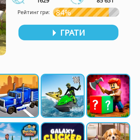
1629
85 631
84%
Рейтинг гри:
ГРАТИ