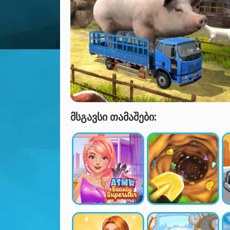
ᲛᲡᲒᲐᲕᲡᲘ ᲗᲐᲛᲐᲨᲔᲑᲘ: