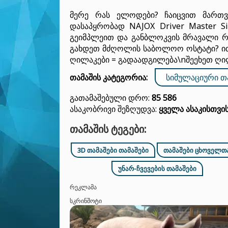
მერე რას ელოდები? ჩაიცვით მართვ
დასაპყრობად NAJOX Driver Master S
გეიმპლეით და განბლოკვის მრავალი რე
გახდეთ მძღოლის საბოლოო ოსტატი? ითა
ღილაკები = გადაადგილება\nშეეხეთ ღილ
თამაშის კატეგორია:
ᲡᲘᲛᲣᲚᲐᲪᲘᲣᲠᲘ Თ
Გათამაშებული Დრო:
85 586
Ასაკობრივი Შეზღუდვა:
Ყველა Ასაკისთვი
ᲗᲐᲛᲐᲨᲘᲡ ᲢᲔᲒᲔᲑᲘ:
3D ᲗᲐᲛᲐᲨᲔᲑᲘ ᲗᲐᲛᲐᲨᲔᲑᲘ
ᲗᲐᲛᲐᲨᲔᲑᲘ ᲪᲮᲝᲕᲔᲚᲗᲐ
ᲣᲜᲐᲠ-ᲩᲕᲔᲕᲔᲑᲘᲡ ᲗᲐᲛᲐᲨᲔᲑᲘ
ᲠᲔᲙᲚᲐᲛᲐ
ᲡᲙᲠᲘᲜᲨᲝᲢᲘ