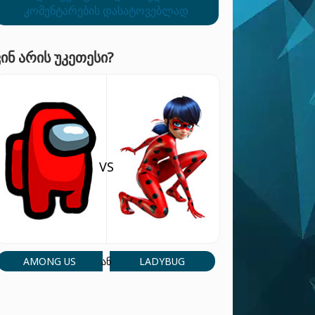
კომენტარების დასატოვებლად
ᲕᲘᲜ ᲐᲠᲘᲡ ᲣᲙᲔᲗᲔᲡᲘ?
VS
AMONG US
LADYBUG
ან