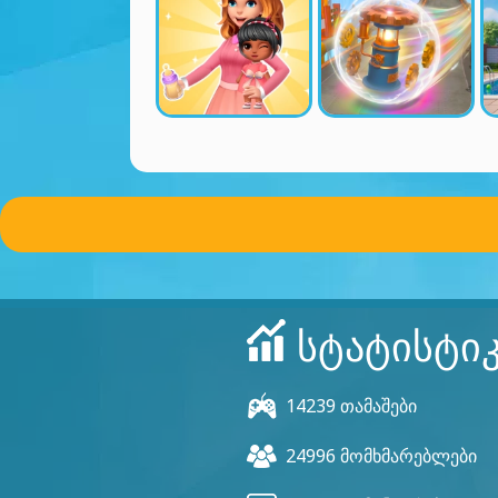
ᲡᲢᲐᲢᲘᲡᲢᲘ
14239 თამაშები
24996 მომხმარებლები