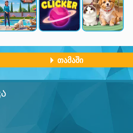
ᲗᲐᲛᲐᲨᲘ
ᲙᲐ