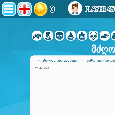
0
PLAYER 45
მძღო
ᲣᲤᲐᲡᲝ ᲝᲜᲚᲐᲘᲜ ᲗᲐᲛᲐᲨᲔᲑᲘ
-
ᲡᲘᲛᲣᲚᲐᲪᲘᲣᲠᲘ ᲗᲐ
ᲠᲔᲙᲚᲐᲛᲐ