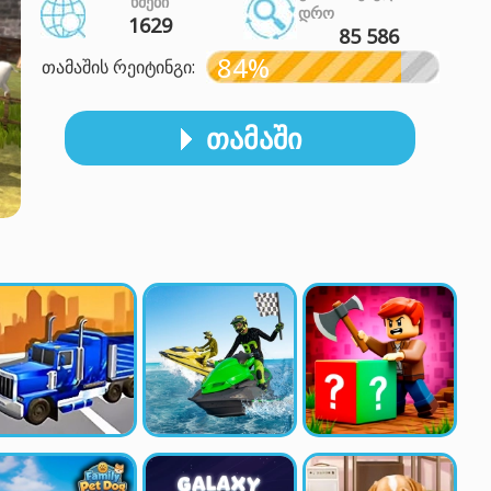
ᲮᲛᲔᲑᲘ
ᲓᲠᲝ
1629
85 586
84%
თამაშის რეიტინგი:
ᲗᲐᲛᲐᲨᲘ