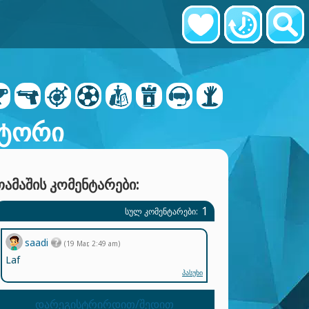
ატორი
ᲗᲐᲛᲐᲨᲘᲡ ᲙᲝᲛᲔᲜᲢᲐᲠᲔᲑᲘ:
1
ᲡᲣᲚ ᲙᲝᲛᲔᲜᲢᲐᲠᲔᲑᲘ:
saadi
(19 Mar, 2:49 am)
Laf
პასუხი
დარეგისტრირდით/შედით