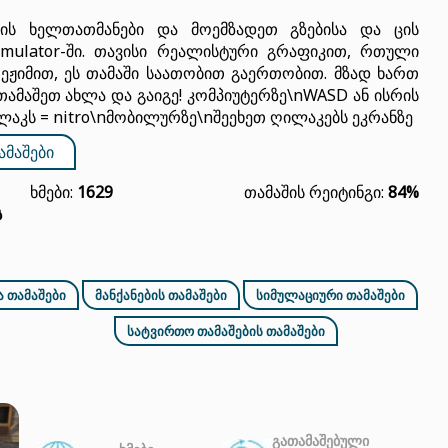
ის ხელთათმანები და მოემზადეთ გზებისა და ცის
imulator-ში. თავისი რეალისტური გრაფიკით, რთული
ჟიმით, ეს თამაში საათობით გაერთობით. მზად ხართ
მაშეთ ახლა და გაიგე! კომპიუტერზე\nWASD ან ისრის
აკს = nitro\nმობილურზე\nშეეხეთ ღილაკებს ეკრანზე
ᲐᲛᲐᲨᲔᲑᲘ
Ხმები:
1629
Თამაშის Რეიტინგი:
84%
ს
 ᲗᲐᲛᲐᲨᲔᲑᲘ
ᲛᲐᲜᲥᲐᲜᲔᲑᲘᲡ ᲗᲐᲛᲐᲨᲔᲑᲘ
ᲡᲘᲛᲣᲚᲐᲪᲘᲣᲠᲘ ᲗᲐᲛᲐᲨᲔᲑᲘ
ᲡᲐᲢᲕᲘᲠᲗᲝ ᲗᲐᲛᲐᲨᲔᲑᲘᲡ ᲗᲐᲛᲐᲨᲔᲑᲘ
ᲒᲐᲗᲐᲛᲐᲨᲔᲑᲣᲚᲘ