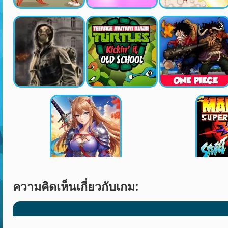
ความคิดเห็นเกี่ยวกับเกม: