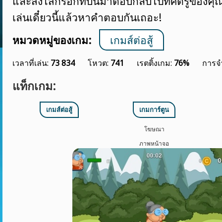
และส่งไส้กรอกที่บินมาตอบกลับไปที่ศัตรูของค
เล่นเดี๋ยวนี้แล้วหาคำตอบกันเถอะ!
หมวดหมู่ของเกม:
เกมส์ต่อสู้
เวลาที่เล่น:
73 834
โหวต:
741
เรตติ้งเกม:
76%
การจำ
แท็กเกม:
เกมส์ต่อสู้
เกมการ์ตูน
โฆษณา
ภาพหน้าจอ