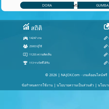
DORA
GUMBA
หรือ
© 2026 | NAJOX.com - เกมส์ออนไลน์ฟรี
ข้อกำหนดการใช้งาน
|
นโยบายความเป็นส่วนตัว
|
นโยบายค