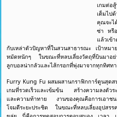
เกมต่อสู
เต็มไปด้
คุณจะได
ซ่า หรื
แล้วเข้า
กับเหล่าตัวปัญหาที่ในสวนสาธารณะ เป้าหมา
หมัดหนักๆ ในขณะที่หลบเลี่ยงวัตถุที่บินมาอย
ลูกบอลน่ากลัวและไส้กรอกที่พุ่งมาจากทุกทิศทา
Furry Kung Fu ผสมผสานกราฟิกการ์ตูนสุดสนุ
เกมที่รวดเร็วและเข้มข้น สร้างความลงตัวร
และความท้าทาย งานของคุณคือการเอาชนะศ
โจมตีระยะประชิด ในขณะที่หลบเลี่ยงอุปสรรคที
ขลุ่ย นี่คือการทดสอบการตอบสนอง เวลา 