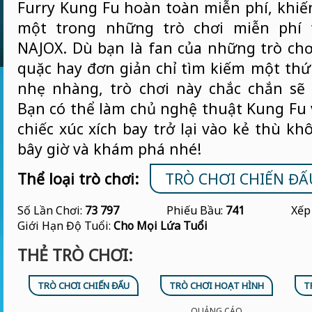
Furry Kung Fu hoàn toàn miễn phí, khiế
một trong những trò chơi miễn phí 
NAJOX. Dù bạn là fan của những trò chơ
quặc hay đơn giản chỉ tìm kiếm một thứ 
nhẹ nhàng, trò chơi này chắc chắn sẽ
Bạn có thể làm chủ nghệ thuật Kung F
chiếc xúc xích bay trở lại vào kẻ thù k
bây giờ và khám phá nhé!
Thể loại trò chơi:
TRÒ CHƠI CHIẾN ĐẤ
Số Lần Chơi:
73 797
Phiếu Bầu:
741
Xếp
Giới Hạn Độ Tuổi:
Cho Mọi Lứa Tuổi
THẺ TRÒ CHƠI:
TRÒ CHƠI CHIẾN ĐẤU
TRÒ CHƠI HOẠT HÌNH
T
QUẢNG CÁO