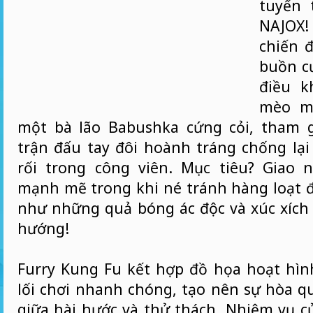
tuyến 
NAJOX! 
chiến 
buồn cư
điều k
mèo m
một bà lão Babushka cứng cỏi, tham 
trận đấu tay đôi hoành tráng chống lạ
rối trong công viên. Mục tiêu? Giao
mạnh mẽ trong khi né tránh hàng loạt đ
như những quả bóng ác độc và xúc xích 
hướng!
Furry Kung Fu kết hợp đồ họa hoạt hìn
lối chơi nhanh chóng, tạo nên sự hòa 
giữa hài hước và thử thách. Nhiệm vụ c