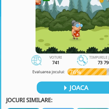
VOTURI
TIMPURILE 
741
73 79
76%
Evaluarea jocului:
JOACA
JOCURI SIMILARE: