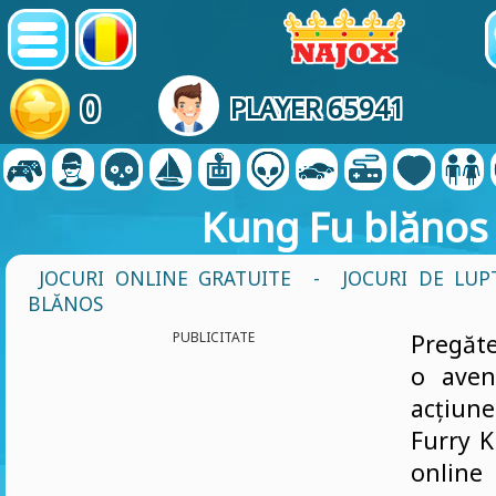
0
PLAYER 65941
Kung Fu blănos
JOCURI ONLINE GRATUITE
-
JOCURI DE LUP
BLĂNOS
PUBLICITATE
Pregăt
o aven
acțiun
Furry K
onlin