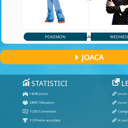
POKEMON
WEDNES
SAU
JOACA