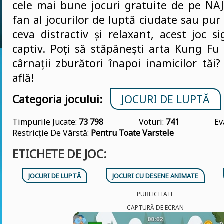
cele mai bune jocuri gratuite de pe NAJ
fan al jocurilor de luptă ciudate sau pur 
ceva distractiv și relaxant, acest joc s
captiv. Poți să stăpânești arta Kung Fu ș
cârnații zburători înapoi inamicilor tăi
află!
Categoria jocului:
JOCURI DE LUPTĂ
Timpurile Jucate:
73 798
Voturi:
741
Ev
Restricție De Vârstă:
Pentru Toate Varstele
ETICHETE DE JOC:
JOCURI DE LUPTĂ
JOCURI CU DESENE ANIMATE
PUBLICITATE
CAPTURĂ DE ECRAN