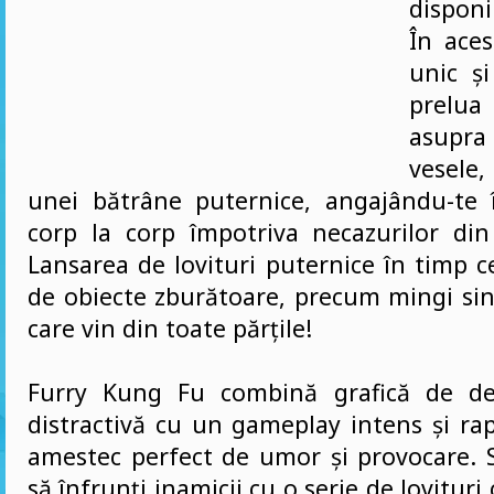
dispon
În aces
unic ș
prelua
asupra
vesele
unei bătrâne puternice, angajându-te 
corp la corp împotriva necazurilor din
Lansarea de lovituri puternice în timp ce
de obiecte zburătoare, precum mingi sini
care vin din toate părțile!
Furry Kung Fu combină grafică de d
distractivă cu un gameplay intens și ra
amestec perfect de umor și provocare. S
să înfrunți inamicii cu o serie de lovituri 