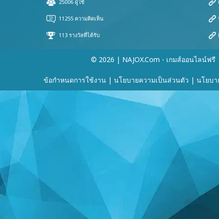
© 2026 | NAJOX.com - เกมส์ออนไลน์ฟรี
ข้อกำหนดการใช้งาน
|
นโยบายความเป็นส่วนตัว
|
นโยบายค