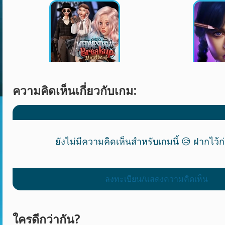
ความคิดเห็นเกี่ยวกับเกม:
ยังไม่มีความคิดเห็นสำหรับเกมนี้ 😥 ฝากไว้ก
ลงทะเบียน/แสดงความคิดเห็น
ใครดีกว่ากัน?