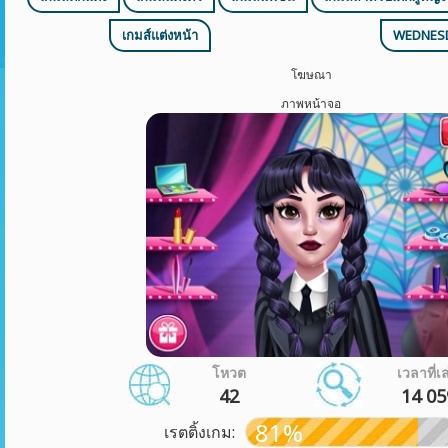
เกมส์แต่งหน้า
WEDNESD
โฆษณา
ภาพหน้าจอ
โหวต
เวลาที่เ
42
14 05
81%
เรตติ้งเกม: