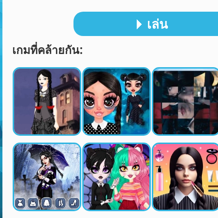
เล่น
เกมที่คล้ายกัน: