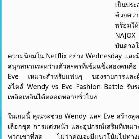
เป็นประ
ด้วยคว
พร้อมให้
NAJOX เ
บันดาลใจ
ความนิยมใน Netflix อย่าง Wednesday และมีก
สนุกสนานระหว่างตัวละครที่เข้มแข็งสองค
Eve เหมาะสำหรับแฟนๆ ของรายการและผู้ที่ช
สไตล์ Wendy vs Eve Fashion Battle รับรอ
เพลิดเพลินได้ตลอดหลายชั่วโมง
ในเกมนี้ คุณจะช่วย Wendy และ Eve สร้างลุ
เลือกชุด การแต่งหน้า และอุปกรณ์เสริมที่เหม
พวกเขาที่สุด ไม่ว่าคุณจะมีแนวโน้มไปทา