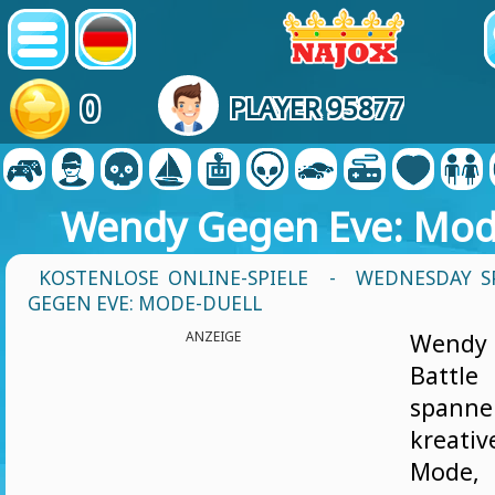
0
PLAYER 95877
Wendy Gegen Eve: Mod
KOSTENLOSE ONLINE-SPIELE
-
WEDNESDAY SP
GEGEN EVE: MODE-DUELL
ANZEIGE
Wendy 
Batt
span
kreati
Mode,