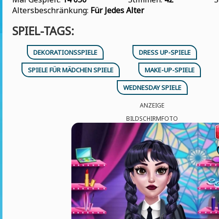
Altersbeschränkung:
Für Jedes Alter
SPIEL-TAGS:
DEKORATIONSSPIELE
DRESS UP-SPIELE
SPIELE FÜR MÄDCHEN SPIELE
MAKE-UP-SPIELE
WEDNESDAY SPIELE
ANZEIGE
BILDSCHIRMFOTO