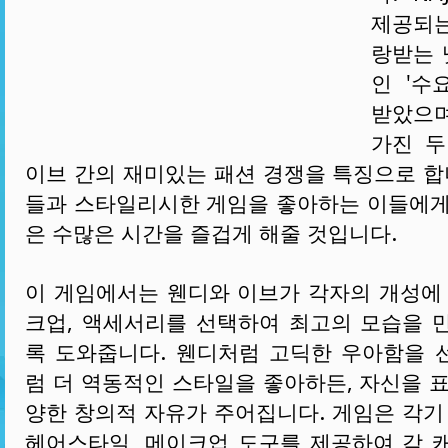
제공되는
랑받는 
인 '수
받았으며
가진 두
이브 간의 재미있는 패션 경쟁을 특징으로 합니
들과 스타일리시한 게임을 좋아하는 이들에게
은 수많은 시간을 즐겁게 해줄 것입니다.
이 게임에서는 웬디와 이브가 각자의 개성에 
크업, 액세서리를 선택하여 최고의 모습을 
록 도와줍니다. 웬디처럼 고딕한 우아함을 
럼 더 역동적인 스타일을 좋아하든, 자신을 표
양한 창의적 자유가 주어집니다. 게임은 각기 
헤어스타일, 메이크업 도구를 제공하여 각 