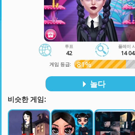
투표
플레이 
42
14 04
81%
게임 등급:
놀다
비슷한 게임: