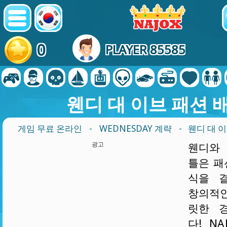
0
PLAYER 85585
웬디 대 이브 패션 
게임 무료 온라인
-
WEDNESDAY 계략
- 웬디 대 
광고
웬디와 
틀은 패
식을 
창의적인
릿한 
다! N