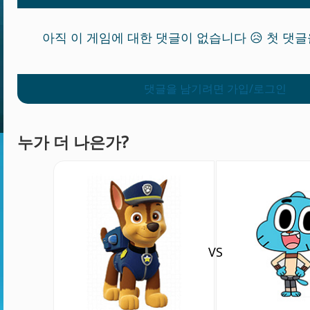
아직 이 게임에 대한 댓글이 없습니다 😥 첫 댓
댓글을 남기려면 가입/로그인
누가 더 나은가?
VS