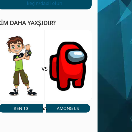
keçin/daxil olun
KIM DAHA YAXŞIDIR?
VS
BEN 10
AMONG US
YA