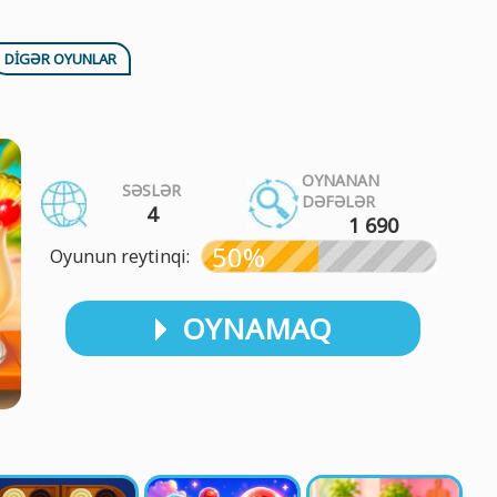
DIGƏR OYUNLAR
OYNANAN
SƏSLƏR
DƏFƏLƏR
4
1 690
50%
Oyunun reytinqi:
OYNAMAQ