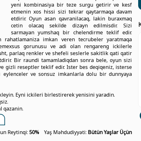
yeni kombinasiya bir teze surgu getirir ve kesf
etmenin xos hissi sizi tekrar qaytarmaqa davam
etdirir. Oyun asan qavranilacaq, lakin buraxmaq
cetin olacaq sekilde dizayn edilmisdir. Sizi
sarmayan yumshaq bir chelendirme teklif edir.
n rahatlamaniza imkan veren tecrubeler yaratmaqa
unemexsus gorunusu ve adi olan rengareng ickilerle
t, parlaq renkler ve shefeli seslerle sakitlik qati qatir
etdirir. Bir raundi tamamladiqdan sonra bele, oyun sizi
 gizli reseptler teklif edir. Ister bes deqiqeniz, isterse
li eylenceler ve sonsuz imkanlarla dolu bir dunnyaya
yin. Eyni ickileri birlestirerek yenisini yaradin.
siz.
l qazanin.
un Reytinqi:
50%
Yaş Məhdudiyyəti:
Bütün Yaşlar Üçün