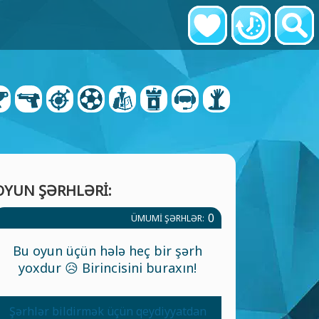
OYUN ŞƏRHLƏRI:
0
ÜMUMI ŞƏRHLƏR:
Bu oyun üçün hələ heç bir şərh
yoxdur 😥 Birincisini buraxın!
Şərhlər bildirmək üçün qeydiyyatdan