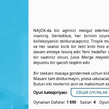
NAJOX-da biz aglinizi mesgul ederke
inaniriq. Ilerledikce, her birinin oz
kolleksiyanizi dolduracaqsiniz. Tropik muh
ve her seansi kicik bir tetil kimi hiss 
davam etmeye tesviq edir. Yeni hedefler ve
bir saatiniz olsun, Juice Merge meyve
doyumlu bir qacish teqdim edir.
Bir stekani masaya gondermek uchun klikle
Masani tam doldurmayin, yoxsa uduzacaq
Butun icki novlerini acin ve maksimum xa
Oyun kateqoriyası:
DIGƏR OYUNLAR
Oynanan Dəfələr:
1 690
Səslər:
4
Oyun