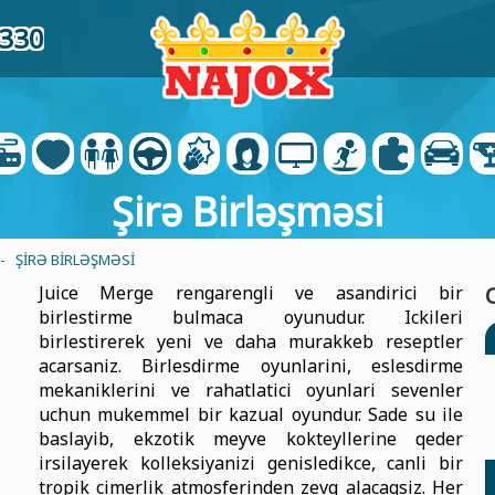
1330
Şirə Birləşməsi
- ŞIRƏ BIRLƏŞMƏSI
Juice Merge rengarengli ve asandirici bir
birlestirme bulmaca oyunudur. Ickileri
birlestirerek yeni ve daha murakkeb reseptler
acarsaniz. Birlesdirme oyunlarini, eslesdirme
mekaniklerini ve rahatlatici oyunlari sevenler
uchun mukemmel bir kazual oyundur. Sade su ile
baslayib, ekzotik meyve kokteyllerine qeder
irsilayerek kolleksiyanizi genisledikce, canli bir
tropik cimerlik atmosferinden zevq alacaqsiz. Her