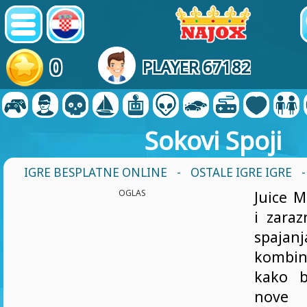
0
PLAYER 67182
Sokovi Spoji
IGRE BESPLATNE ONLINE
-
OSTALE IGRE IGRE
OGLAS
Juice M
i zaraz
spaja
kombi
kako bi
nove 