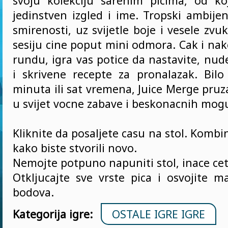
svoju kolekciju sarenim picima, od k
jedinstven izgled i ime. Tropski ambije
smirenosti, uz svijetle boje i vesele zvu
sesiju cine poput mini odmora. Cak i nak
rundu, igra vas potice da nastavite, nude
i skrivene recepte za pronalazak. Bil
minuta ili sat vremena, Juice Merge pru
u svijet vocne zabave i beskonacnih mog
Kliknite da posaljete casu na stol. Kombin
kako biste stvorili novo.
Nemojte potpuno napuniti stol, inace cete
Otkljucajte sve vrste pica i osvojite m
bodova.
Kategorija igre:
OSTALE IGRE IGRE