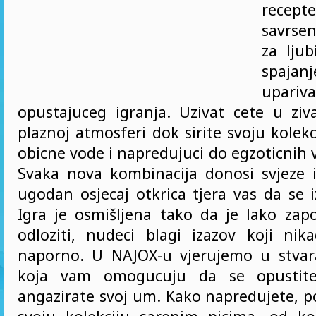
recep
savrsen
za ljub
spajan
upar
opustajuceg igranja. Uzivat cete u ziv
plaznoj atmosferi dok sirite svoju kolekc
obicne vode i napredujuci do egzoticnih 
Svaka nova kombinacija donosi svjeze 
ugodan osjecaj otkrica tjera vas da se 
Igra je osmišljena tako da je lako zapo
odloziti, nudeci blagi izazov koji nik
naporno. U NAJOX-u vjerujemo u stvar
koja vam omogucuju da se opustite
angazirate svoj um. Kako napredujete, p