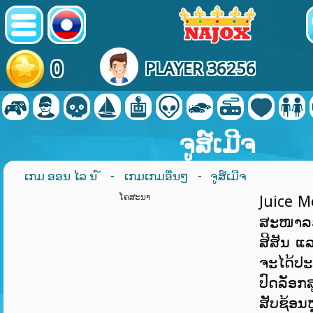
0
PLAYER 36256
ຈູສ໌ເມີຈ
ເກມ ອອນ ໄລ ນ ໌
-
ເກມເກມອື່ນໆ
- ຈູສ໌ເມີຈ
ໂຄສະນາ
Juice M
ສະໜາລວມ
ສີສັນ ແລ
ຈະໄດ້ປະສ
ປົດລັ
ສັບຊ້ອນຫ