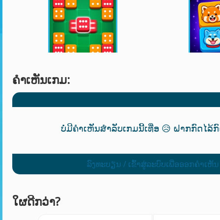
ຄໍາເຫັນເກມ:
ບໍ່ມີຄຳເຫັນສຳລັບເກມນີ້ເທື່ອ 😥 ຝາກກົດໄລ້ກ
ລົງທະບຽນ / ເຂົ້າສູ່ລະບົບເພື່ອອອກຄໍາເຫັນ
ໃຜດີກວ່າ?