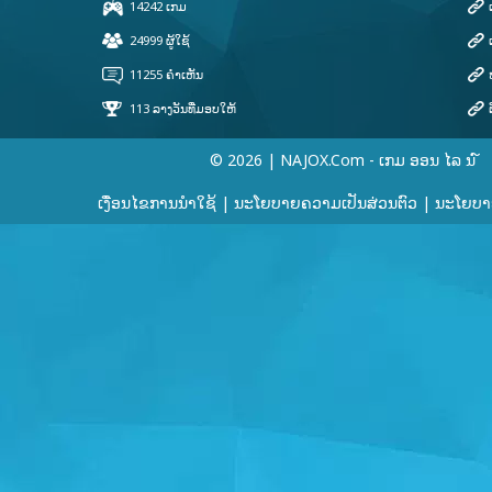
© 2026 | NAJOX.com - ເກມ ອອນ ໄລ ນ ໌
ເງື່ອນໄຂການນໍາໃຊ້
|
ນະໂຍບາຍຄວາມເປັນສ່ວນຕົວ
|
ນະໂຍບາຍ