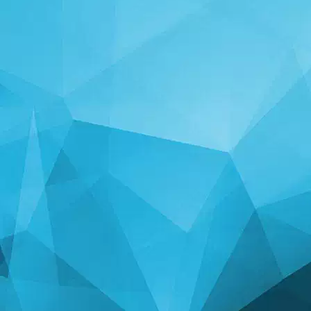
ສະຖິຕິ
14242 ເກມ
24999 ຜູ້ໃຊ້
11255 ຄຳເຫັນ
113 ລາງວັນທີ່ມອບໃຫ້