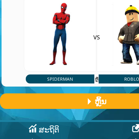
VS
SPIDERMAN
ROBLO
ຫຼື
ຫຼິ້ນ