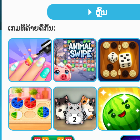
ຫຼິ້ນ
ເກມທີ່ຄ້າຍຄືກັນ: