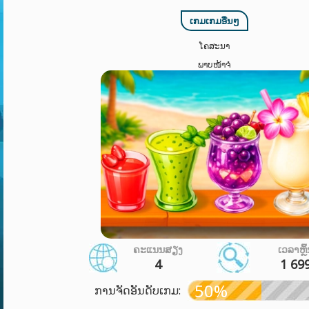
ເກມເກມອື່ນໆ
ໂຄສະນາ
ພາບໜ້າຈໍ
ຄະແນນສຽງ
ເວລາຫຼິ
4
1 69
50%
ການຈັດອັນດັບເກມ: