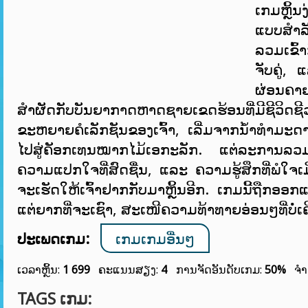
ເກມຫຼິ້ນງ
ແບບສຳລັບ
ລວມເຂົ້
ຈັບຄູ່,
ຜ່ອນຄາ
ສຳຜັດກັບບັນຍາກາດຫາດຊາຍເຂດຮ້ອນທີ່ມີຊີວິດ
ຂະຫຍາຍຄໍເລັກຊັນຂອງເຈົ້າ, ເລີ່ມຈາກນ້ຳທຳມ
ໄປສູ່ຄັອກເທນໝາກໄມ້ເອກະລັກ. ແຕ່ລະການລວມ
ຄວາມແປກໃຈທີ່ສົດຊື່ນ, ແລະ ຄວາມຮູ້ສຶກທີ່ພໍໃຈເມື
ຈະເຮັດໃຫ້ເຈົ້າຢາກກັບມາຫຼິ້ນອີກ. ເກມນີ້ຖືກອອກແ
ແຕ່ຍາກທີ່ຈະເຊົາ, ສະເໜີຄວາມທ້າທາຍອ່ອນໆທີ່ບໍ່ເຄີ
ປະເພດເກມ:
ເກມເກມອື່ນໆ
ເວລາຫຼິ້ນ:
1 699
ຄະແນນສຽງ:
4
ການຈັດອັນດັບເກມ:
50%
ຈຳ
TAGS ເກມ: