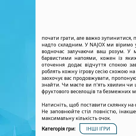
почати грати, але важко зупинитися, 
надто складним. У NAJOX ми віримо у
водночас залучаючи ваш розум. У 
барвистими напоями, кожен із яких
оточення додає відчуття спокою за
роблять кожну ігрову сесію схожою на 
заохочує вас продовжувати, пропонуюч
знайти. Чи маєте ви п'ять хвилин чи ц
фруктового веселощів та безмежних 
Натисніть, щоб поставити склянку на с
Не заповнюйте стіл повністю, інакше
максимальну кількість очок.
Категорія гри:
ІНШІ ІГРИ