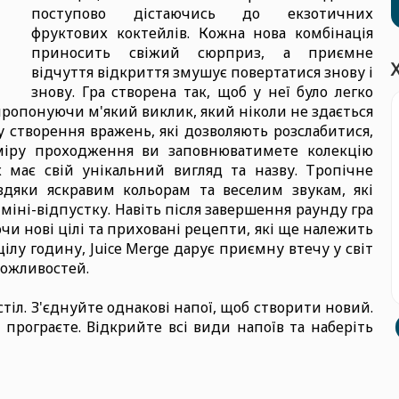
поступово дістаючись до екзотичних
фруктових коктейлів. Кожна нова комбінація
приносить свіжий сюрприз, а приємне
відчуття відкриття змушує повертатися знову і
знову. Гра створена так, щоб у неї було легко
пропонуючи м'який виклик, який ніколи не здається
 створення вражень, які дозволяють розслабитися,
міру проходження ви заповнюватимете колекцію
 має свій унікальний вигляд та назву. Тропічне
вдяки яскравим кольорам та веселим звукам, які
міні-відпустку. Навіть після завершення раунду гра
и нові цілі та приховані рецепти, які ще належить
ілу годину, Juice Merge дарує приємну втечу у світ
можливостей.
тіл. З'єднуйте однакові напої, щоб створити новий.
 програєте. Відкрийте всі види напоїв та наберіть