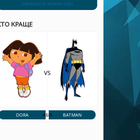
залишати коментарі
ХТО КРАЩЕ
VS
DORA
BATMAN
АБО