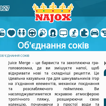
3127
Об'єднання соків
 ОБ'ЄДНАННЯ СОКІВ
Juice Merge - це барвиста та захоплююча гра-
головоломка, де ви змішуєте напої, щоб
відкривати нові та складніші рецепти. Це
ідеальна казуальна гра для шанувальників ігор
на з'єднання елементів, механіки поєднання
та розслабляючого геймплею. Ви
насолоджуватиметеся яскравою атмосферою
тропічного пляжу, розширюючи свою
колекцію, починаючи з простої води та