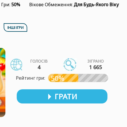
 Гри:
50%
Вікове Обмеження:
Для Будь-Якого Віку
ІНШІ ІГРИ
ГОЛОСІВ
ЗІГРАНО
4
1 665
50%
Рейтинг гри:
ГРАТИ