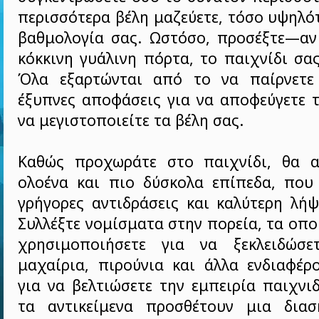
περισσότερα βέλη μαζεύετε, τόσο υψηλότ
βαθμολογία σας. Ωστόσο, προσέξτε—αν 
κόκκινη γυάλινη πόρτα, το παιχνίδι σας
Όλα εξαρτώνται από το να παίρνετε 
έξυπνες αποφάσεις για να αποφεύγετε 
να μεγιστοποιείτε τα βέλη σας.
Καθώς προχωράτε στο παιχνίδι, θα α
ολοένα και πιο δύσκολα επίπεδα, που
γρήγορες αντιδράσεις και καλύτερη λή
Συλλέξτε νομίσματα στην πορεία, τα οπο
χρησιμοποιήσετε για να ξεκλειδώσετ
μαχαίρια, πιρούνια και άλλα ενδιαφέρ
για να βελτιώσετε την εμπειρία παιχνι
τα αντικείμενα προσθέτουν μια διασ