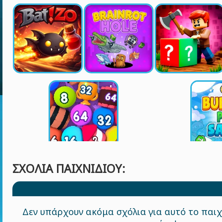
ΣΧΌΛΙΑ ΠΑΙΧΝΙΔΙΟΎ:
Δεν υπάρχουν ακόμα σχόλια για αυτό το παιχ