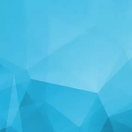
ΣΤΑΤΙΣΤΙΚΉ