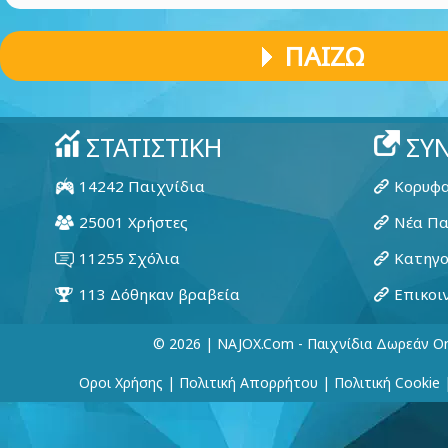
ΠΑΊΖΩ
© 2026 | NAJOX.com - Παιχνίδια Δωρεάν On
Οροι Χρήσης
|
Πολιτική Απορρήτου
|
Πολιτική Cookie