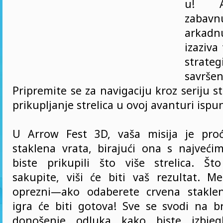
u! A
zaba
arkad
izaziva
strateg
savrš
Pripremite se za navigaciju kroz seriju st
prikupljanje strelica u ovoj avanturi ispu
U Arrow Fest 3D, vaša misija je proć
staklena vrata, birajući ona s najveć
biste prikupili što više strelica. Što
sakupite, viši će biti vaš rezultat. M
oprezni—ako odaberete crvena staklen
igra će biti gotova! Sve se svodi na 
donošenje odluka kako biste izbjeg