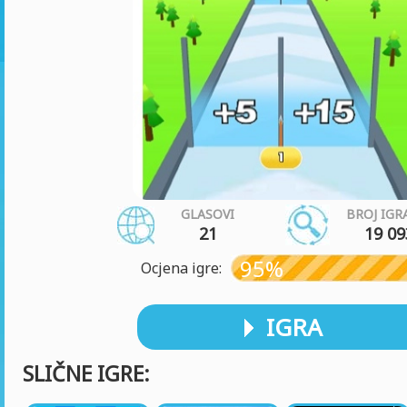
GLASOVI
BROJ IGR
21
19 09
95%
Ocjena igre:
IGRA
SLIČNE IGRE: