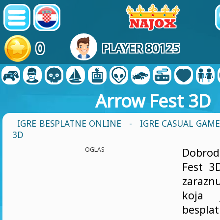
0
PLAYER 80125
Arrow Fest 3D
IGRE BESPLATNE ONLINE
-
IGRE CASUAL GAME
3D
OGLAS
Dobrod
Fest 3D
zarazn
koja 
bespla