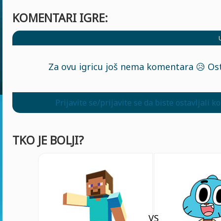
KOMENTARI IGRE:
Za ovu igricu još nema komentara 😥 Ost
Prijavite se/prijavite se da biste ostavljali 
TKO JE BOLJI?
VS