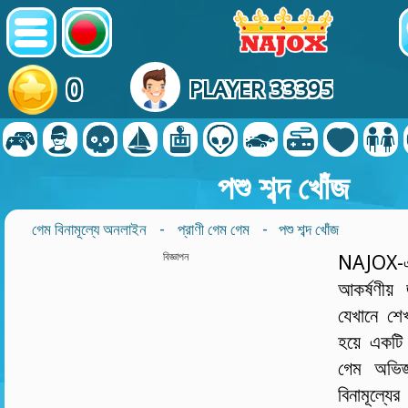
0
PLAYER 33395
পশু শব্দ খোঁজ
গেম বিনামূল্যে অনলাইন
-
প্রাণী গেম গেম
- পশু শব্দ খোঁজ
বিজ্ঞাপন
NAJOX-এ প
আকর্ষণীয়
যেখানে শে
হয়ে একটি
গেম অভিজ
বিনামূল্য