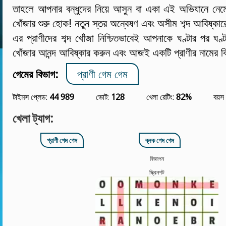
তাহলে আপনার বন্ধুদের নিয়ে আসুন বা একা এই অভিযানে নেমে 
খোঁজার শুরু হোক! নতুন স্তর অন্বেষণ এবং অসীম শব্দ আবিষ্ক
এর প্রাণীদের শব্দ খোঁজা নিশ্চিতভাবেই আপনাকে ঘণ্টার পর ঘণ্ট
খোঁজার আনন্দ আবিষ্কার করুন এবং আজই একটি প্রাণীর নামের বিশ
গেমের বিভাগ:
প্রাণী গেম গেম
টাইমস প্লেড:
44 989
ভোট:
128
খেলা রেটিং:
82%
বয়স
খেলা ট্যাগ:
প্রাণী গেম গেম
ব্লক গেম গেম
বিজ্ঞাপন
স্ক্রিনশট