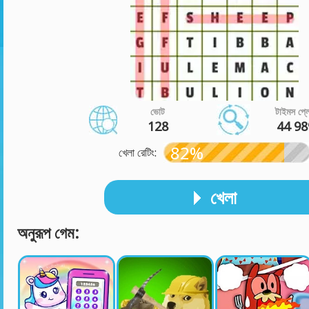
ভোট
টাইমস প্ল
128
44 98
82%
খেলা রেটিং:
খেলা
অনুরূপ গেম: