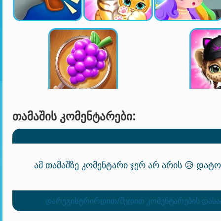
ᲗᲐᲛᲐᲨᲘᲡ ᲙᲝᲛᲔᲜᲢᲐᲠᲔᲑᲘ:
ამ თამაშზე კომენტარი ჯერ არ არის 😥 დატ
დარეგისტრირდით/შედით კომენტარების დას