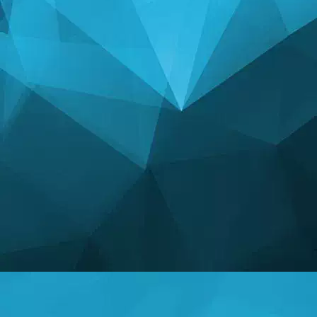
ᲡᲢᲐᲢᲘᲡᲢᲘᲙᲐ