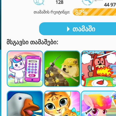
128
44 97
82%
თამაშის რეიტინგი:
ᲗᲐᲛᲐᲨᲘ
ᲛᲡᲒᲐᲕᲡᲘ ᲗᲐᲛᲐᲨᲔᲑᲘ: