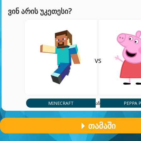
ᲕᲘᲜ ᲐᲠᲘᲡ ᲣᲙᲔᲗᲔᲡᲘ?
VS
MINECRAFT
PEPPA 
ან
ᲗᲐᲛᲐᲨᲘ