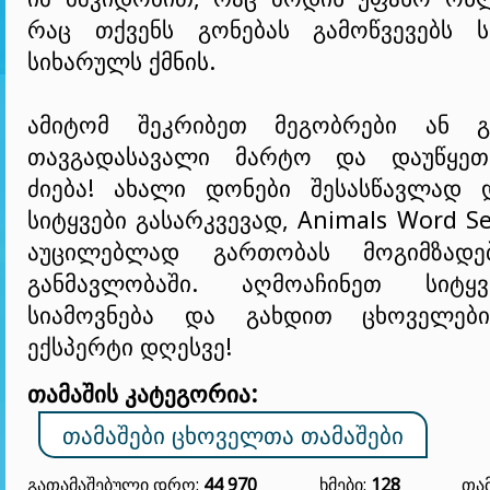
რაც თქვენს გონებას გამოწვევებს 
სიხარულს ქმნის.
ამიტომ შეკრიბეთ მეგობრები ან გ
თავგადასავალი მარტო და დაუწყეთ
ძიება! ახალი დონები შესასწავლად
სიტყვები გასარკვევად, Animals Word S
აუცილებლად გართობას მოგიმზადე
განმავლობაში. აღმოაჩინეთ სიტყვ
სიამოვნება და გახდით ცხოველები
ექსპერტი დღესვე!
თამაშის კატეგორია:
ᲗᲐᲛᲐᲨᲔᲑᲘ ᲪᲮᲝᲕᲔᲚᲗᲐ ᲗᲐᲛᲐᲨᲔᲑᲘ
Გათამაშებული Დრო:
44 970
Ხმები:
128
Თამ