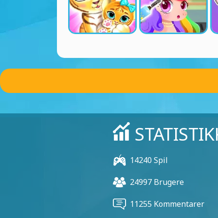
STATISTIK
14240 Spil
24997 Brugere
11255 Kommentarer