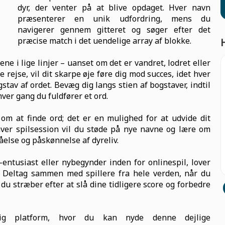
dyr, der venter på at blive opdaget. Hver navn
præsenterer en unik udfordring, mens du
navigerer gennem gitteret og søger efter det
præcise match i det uendelige array af blokke.
ne i lige linjer – uanset om det er vandret, lodret eller
 rejse, vil dit skarpe øje føre dig mod succes, idet hver
stav af ordet. Bevæg dig langs stien af bogstaver, indtil
hver gang du fuldfører et ord.
m at finde ord; det er en mulighed for at udvide dit
hver spilsession vil du støde på nye navne og lære om
ståelse og påskønnelse af dyreliv.
ntusiast eller nybegynder inden for onlinespil, lover
e. Deltag sammen med spillere fra hele verden, når du
du stræber efter at slå dine tidligere score og forbedre
lig platform, hvor du kan nyde denne dejlige