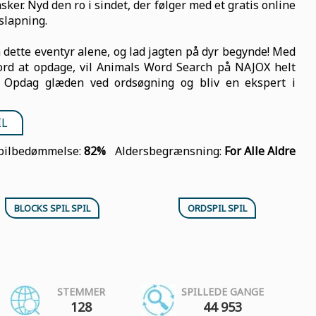
ker. Nyd den ro i sindet, der følger med et gratis online
fslapning.
å dette eventyr alene, og lad jagten på dyr begynde! Med
ord at opdage, vil Animals Word Search på NAJOX helt
s. Opdag glæden ved ordsøgning og bliv en ekspert i
IL
pilbedømmelse:
82%
Aldersbegrænsning:
For Alle Aldre
BLOCKS SPIL SPIL
ORDSPIL SPIL
STEMMER
SPILLEDE GANGE
128
44 953