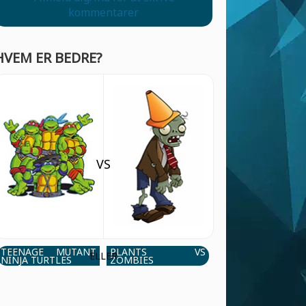
kommentarer
HVEM ER BEDRE?
VS
TEENAGE MUTANT
PLANTS VS
ELLER
NINJA TURTLES
ZOMBIES