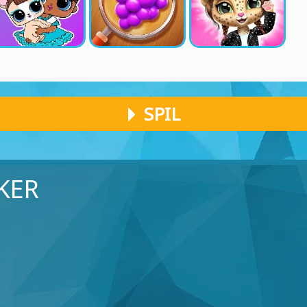
SPIL
KER