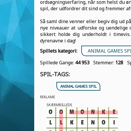
ordsøgningserfaring, når som helst du øns
spil, der udfordrer dit sind og fremmer a
Så saml dine venner eller begiv dig ud p
nye niveauer at udforske og uendelige 
sikkert holde dig underholdt i timevi
dyrenavne i dag!
Spillets kategori:
ANIMAL GAMES SP
Spillede Gange:
44 953
Stemmer:
128
S
SPIL-TAGS:
ANIMAL GAMES SPIL
REKLAME
SKÆRMBILLEDE