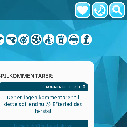
SPILKOMMENTARER:
0
KOMMENTARER I ALT:
Der er ingen kommentarer til
dette spil endnu 😥 Efterlad det
første!
Tilmeld dig/ind for at skrive