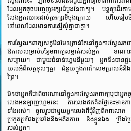
ស្វែងរកនេះ ភ្នែកមិនលែងនឹងជួយអ្នកឲ្យទៅរកភាពជោគ
ដែលអ្នកចុចបញ្ចេញអក្សរដំបូងនៃពាក្យ។ បន្តឲ្យដើរតាម
លែងអ្នកឈានដល់តួអក្សរទីចុងក្រោយ ហើយរៀបចំក
នៅពេលដែលមានការស្នើសុំគ្នាជាគ្នា។
ការស្វែងរកពាក្យសត្វមិនមែនគ្រាន់តែនៅក្នុងការស្វែងរ
ឱកាសសម្រាប់បន្ថែមពាក្យសម្ងាត់របស់អ្នក ខណៈព
សប្បាយ។ ជាមួយជំនាន់ហ្គេមនីមួយៗ អ្នកនឹងបានជួបនូវ
យល់អំពីសត្វខុសៗគ្នា ជំនួយក្នុងការកែលមប្រាសន៍និង
ព្រៃ។
មិនថាអ្នកគឺជាពិចារណានៅក្នុងការស្វែងរកពាក្យឬជាអ្នកចូលថ
លេងអនឡាញហ្គេមនេះ ការលេងឥតគិតថ្លៃនេះមានការប្តេជ្ញ
ទាំងអស់។ ចូលរួមជាមួយអ្នកលេងពីជុំវិញពិភពលោ
ប្រកួតប្រជែងប្រឆាំងនឹងអតីតភាព និងខ្លួនឯង ប្រឹងប្
របស់អ្នក។