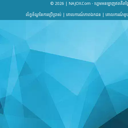
© 2026 | NAJOX.com - ហ្គេមអនឡាញឥតគិតថ្ល
ល័ក្ខខ័ណ្ឌនៃការប្រើប្រាស់
|
គោលការណ៍​ភាព​ឯកជន
|
គោលការណ៍ខូឃ