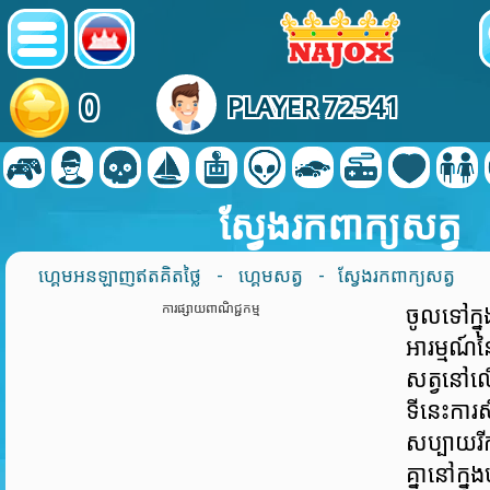
0
PLAYER 72541
ស្វែងរកពាក្យសត្វ
ហ្គេមអនឡាញឥតគិតថ្លៃ
-
ហ្គេមសត្វ
- ស្វែងរកពាក្យសត្វ
ការផ្សាយពាណិជ្ជកម្ម
ចូលទៅក្នុ
អារម្មណ៍ន
សត្វនៅ
ទីនេះការស
សប្បាយរី
គ្នានៅក្ន