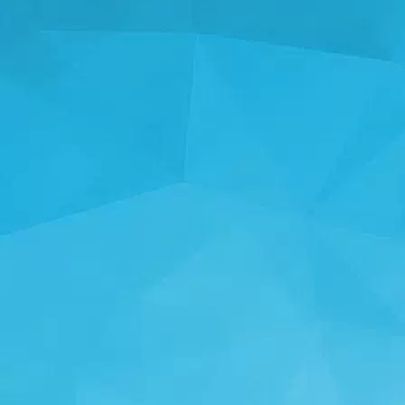
ស្ថិតិ