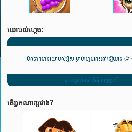
យោបល់ហ្គេម:
មិនទាន់មានយោបល់អ្វីសម្រាប់ហ្គេមនេះនៅឡើយទេ 😥 ទុ
ចុះឈ្មោះ/ចូល ដើម្បីបញ្ចេញមតិ
តើអ្នកណាល្អជាង?