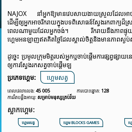
NAJOX នាំអ្នកឱ្យមានវេបសាយងាយស្រួលដែលអាច
ដើម្បីឲ្យអ្នកអាចរីករាយក្នុងបទពិសោធន៍ស្វែងរកពាក្យដ៏
ពេលណាមួយដែលអ្នកចង់។ រីករាយនឹងភាពផ្ទុយច
ហ្គេមអនឡាញឥតគិតថ្លៃដែលស្គាល់ចិត្តនិងមានភាពស្ងប់ស
ដូច្នេះ ប្រមូលក្រុមមិត្តរបស់អ្នកឬចាប់ផ្តើមការផ្សព្វផ្ស
ឲ្យការស្វែងរកសត្វចាប់ផ្តើមឡ
ប្រភេទហ្គេម:
ហ្គេមសត្វ
ពេលវេលាលេង:
45 005
ការបោះឆ្នោត:
128
ការរឹតបន្តឹងអាយុ:
សម្រាប់មនុស្សគ្រប់វ័យ
ស្លាកហ្គេម:
ហ្គេមសត្វ
ហ្គេម BLOCKS GAMES
ហ