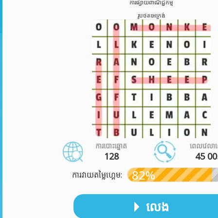
ការផ្សាយពាណិជ្ជកម្ម
រូបថតអេក្រង់
ការបោះឆ្នោត
ពេលវេលា
128
45 00
82%
ការវាយតម្លៃហ្គេម:
លេង