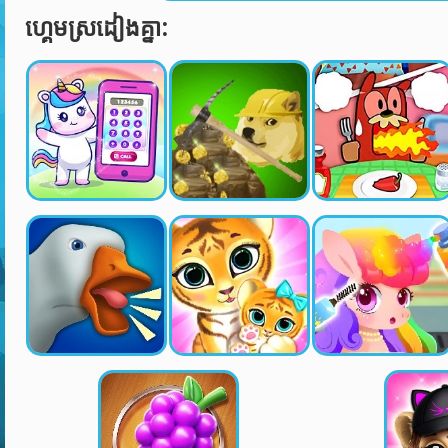
ហ្គេមស្រដៀងគ្នា: