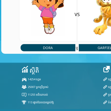
VS
DORA
GARFIE
ឬ