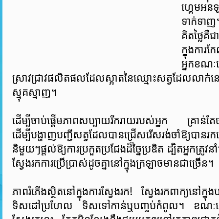
ហ្គេមអ
ទាក់ទា
គិតថ្លៃគឺ
ក្នុងការក
អ្នកខណៈ
ស្រាវជ្រាវផលិតផលដែលស្អាតនៃឈ្មោះសត្វដែលលាក់នៅក្ន
ស្មុគស្មាញ។
ដើម្បីចាប់ផ្តើមភាពសប្បាយរីករាយរបស់អ្នក គ្រាន់តែច
ដើម្បីបង្ហាញបញ្ជីសត្វដែលបានជ្រើសរើសរង់ចាំឱ្
និមួយៗផ្តល់ឱ្យការប្រកួតប្រជែងដ៏ច្នៃប្រឌិត ដ្បិតអ្នកត្រូ
ស្វែងរកការប្រើប្រាស់ដូចគ្នានៅក្នុងក្រឡាចមានជាច្រើន។
ភាពរំភើងស្ថិតនៅក្នុងការស្វែងរក! ស្វែងរកពាក្យនៅក្នុង
ទិសដៅប្រហែល ទិសទៅកាន់ឬបញ្ចប់កំពូល។ ខណៈពេលអ